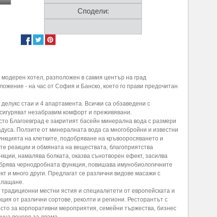
Сподели:
и модерен хотел, разположен в самия център на град
ложение - на час от София и Банско, което го прави предочитан
 делукс стаи и 4 апартамента. Всички са обзаведени с
сигуряват незабравим комфорт и преживявани.
сто Благоевград е закритият басейн минерална вода с размери
радуса. Ползите от минералната вода са многобройни и известни
ункцията на клетките, подобряване на кръвооросяването и
те реакции и обмяната на веществата, благоприятства
кции, намалява болката, оказва сънотворен ефект, засилва
обрява чернодробната функция, повишава имунобиологичните
т и много други. Предлагат се различни видове масажи с
плащане.
 традиционни местни ястия и специалитети от европейската и
екция от различни сортове, реколти и региони. Ресторантът с
ясто за корпоративни мероприятия, семейни тържества, бизнес