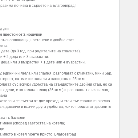
чна вечеря за двама.
равима почивка в сърцето на Благоевград!
д дни
 престой от 2 нощувки
 пълноплащащи, настанени в двойна стая
ията:
 дете (до 3 год. при родителите на спалнята).
ни + 2 деца или 3 възрастни.
 деца или 3 възрастни + 1 дете или 4 възрастни.
2 единични легла или спалня, разполагат с климатик, мини бар,
тернет, сателитни канали и площ около 25 кв.м.
олагат със всички удобства на стандартните двойни стаи, но са
ведени, с по-голяма площ (35 кв.м.) и разполагат със спалня,
вана
хотела и се състои от две преходни стаи със спални във всяко
л, диванче и всички други удобства, които предлагат двойните
агат с балкони
т меню (според заетостта на хотела)
мци
 място в хотел Монте Кристо, Благоевград