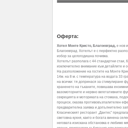
Оферта:
Хотел Монте Кристо, Благоевград,
е нов 
Благоевград. Хотелът е с перфектно разпо
избор за целогодишна почивка.
Хотелът разполага с 44 стандартни стаи, 6
изключително внимание към детайлите и о
На разположение на гостите на Монте Кри
14м. на 8 м. с температура на водата 33 г
на всички: тя допринася за стимулиране ф
храненето на тъканите, повишава ензимни
вазомоторните и нервно вегетативните фун
секрецията и моториката на стомаха, под
процеси, оказва противовъзпалителен ефек
предварителна заявка и допълнително за
Класическият ресторант „Дантес” предлага
световна кухня, както и богата винена сел
неговата изискана обстановка е любимо м