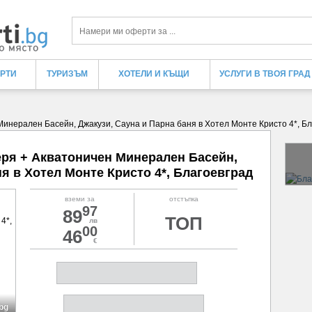
Търси
ЕРТИ
ТУРИЗЪМ
ХОТЕЛИ И КЪЩИ
УСЛУГИ В ТВОЯ ГРАД
Минерален Басейн, Джакузи, Сауна и Парна баня в Хотел Монте Кристо 4*, Б
еря + Акватоничен Минерален Басейн,
я в Хотел Монте Кристо 4*, Благоевград
вземи за
отстъпка
97
89
ТОП
лв
00
46
€
.bg