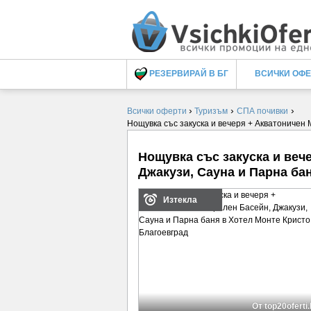
РЕЗЕРВИРАЙ В БГ
ВСИЧКИ ОФ
›
›
›
Всички оферти
Туризъм
СПА почивки
Нощувка със закуска и вечеря + Акватоничен 
Нощувка със закуска и веч
Джакузи, Сауна и Парна бан
Изтекла
От top20oferti