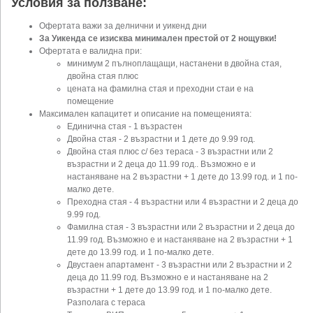
Условия за ползване:
Офертата важи за делнични и уикенд дни
За Уикенда се изисква минимален престой от 2 нощувки!
Офертата е валидна при:
минимум 2 пълноплащащи, настанени в двойна стая,
двойна стая плюс
цената на фамилна стая и преходни стаи е на
помещение
Максимален капацитет и описание на помещенията:
Единична стая - 1 възрастен
Двойна стая - 2 възрастни и 1 дете до 9.99 год.
Двойна стая плюс с/ без тераса - 3 възрастни или 2
възрастни и 2 деца до 11.99 год.. Възможно е и
настаняване на 2 възрастни + 1 дете до 13.99 год. и 1 по-
малко дете.
Преходна стая - 4 възрастни или 4 възрастни и 2 деца до
9.99 год.
Фамилна стая - 3 възрастни или 2 възрастни и 2 деца до
11.99 год. Възможно е и настаняване на 2 възрастни + 1
дете до 13.99 год. и 1 по-малко дете.
Двустаен апартамент - 3 възрастни или 2 възрастни и 2
деца до 11.99 год. Възможно е и настаняване на 2
възрастни + 1 дете до 13.99 год. и 1 по-малко дете.
Разполага с тераса