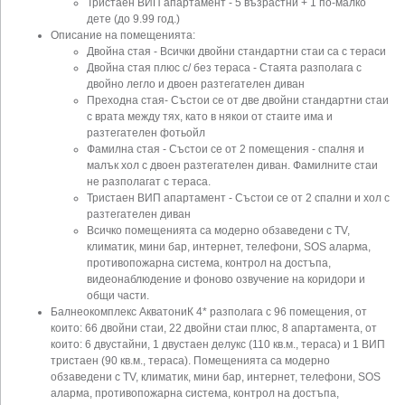
Тристаен ВИП апартамент - 5 възрастни + 1 по-малко
дете (до 9.99 год.)
Описание на помещенията:
Двойна стая - Всички двойни стандартни стаи са с тераси
Двойна стая плюс с/ без тераса - Стаята разполага с
двойно легло и двоен разтегателен диван
Преходна стая- Състои се от две двойни стандартни стаи
с врата между тях, като в някои от стаите има и
разтегателен фотьойл
Фамилна стая - Състои се от 2 помещения - спалня и
малък хол с двоен разтегателен диван. Фамилните стаи
не разполагат с тераса.
Тристаен ВИП апартамент - Състои се от 2 спални и хол с
разтегателен диван
Всичко помещенията са модерно обзаведени с TV,
климатик, мини бар, интернет, телефони, SOS аларма,
противопожарна система, контрол на достъпа,
видеонаблюдение и фоново озвучение на коридори и
общи части.
Балнеокомплекс АкватониК 4* разполага с 96 помещения, от
които: 66 двойни стаи, 22 двойни стаи плюс, 8 апартамента, от
които: 6 двустайни, 1 двустаен делукс (110 кв.м., тераса) и 1 ВИП
тристаен (90 кв.м., тераса). Помещенията са модерно
обзаведени с TV, климатик, мини бар, интернет, телефони, SOS
аларма, противопожарна система, контрол на достъпа,