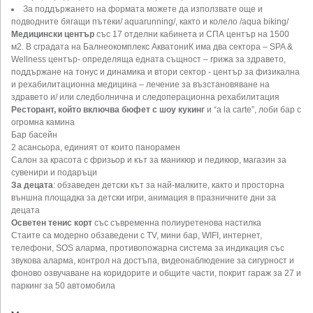
За поддържането на формата можете да използвате още и
подводните бягащи пътеки/ aquarunning/, както и колело /aqua biking/
Mедицински център
със 17 отделни кабинета и СПА център на 1500
м2. В сградата на Балнеокомплекс АкватониК има два сектора – SPA &
Wellness център- определяща едната същност – грижа за здравето,
поддържане на тонус и динамика и втори сектор - център за физикална
и рехабилитационна медицина – лечение за възстановяване на
здравето и/ или следболнична и следоперационна рехабилитация
Ресторант, който включва бюфет с шоу кукинг
и “а la carte”, лоби бар с
огромна камина
Бар басейн
2 асансьора, единият от които панорамен
Салон за красота с фризьор и кът за маникюр и педикюр, магазин за
сувенири и подаръци
За децата
: обзаведен детски кът за най-малките, както и просторна
външна площадка за детски игри, анимация в празничните дни за
децата
Осветен тенис корт
със съвременна полиуретенова настилка
Стаите са модерно обзаведени с TV, мини бар, WIFI, интернет,
телефони, SOS аларма, противопожарна система за индикация със
звукова аларма, контрол на достъпа, видеонаблюдение за сигурност и
фоново озвучаване на коридорите и общите части, покрит гараж за 27 и
паркинг за 50 автомобила