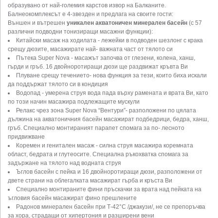
образувано от най-големия карстов извор на Балканите.
Балнеокомплексът е 4-звезден и предлага на своите гости:
Външен и вътрешен
уникален акватоничен минерален басейн
(с 57
различни подводни тонизиращи масажни функции):
Китайски масаж на ходилата - лежейки в подводен шезлонг с крака
срещу дюзите, масажирате най- важната част от тялото си
Пътека Super Nova - масажът започва от глезени, колена, ханш,
гърди и гръб. 16 двойноротиращи дюзи ще раздвижат кръвта Ви
Плуване срещу течението- нова функция за тези, които биха искали
да поддържат тялото си в кондиция
Водопад - умерена струя вода пада върху рамената и врата Ви, като
по този начин масажира подлежащите мускули
Релакс чрез зона Super Nova “Вентури”- разположени по цялата
дължина на акватоничния басейн масажират подбедрици, бедра, ханш,
гръб. Специално монтираният парапет спомага за по- лесното
придвижване
Коремен и генитален масаж - силна струя масажира коремната
област, бедрата и глутеосите. Специална ръкохватка спомага за
задържане на тялото над водната струя
Ъглов басейн с пейка и 16 двойноротиращи дюзи, разположени от
двете страни на облегалката масажират гърба и кръста Ви
Специално монтираните фини пръскачки за врата над пейката на
ъгловия басейн масажират фино прешлените
Радонов минерален басейн при Т-42°С /джакузи/, не се препоръчва
за хора, страдащи от хипертония и разширени вени