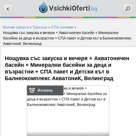
Търси
›
›
›
Всички оферти
Туризъм
СПА почивки
Нощувка със закуска и вечеря + Акватоничен басейн + Минерални
басейни за деца и възрастни + СПА пакет и Детски кът в Балнеокомплекс
АкватониК, Велинград
Нощувка със закуска и вечеря + Акватоничен
басейн + Минерални басейни за деца и
възрастни + СПА пакет и Детски кът в
Балнеокомплекс АкватониК, Велинград
Изтекла