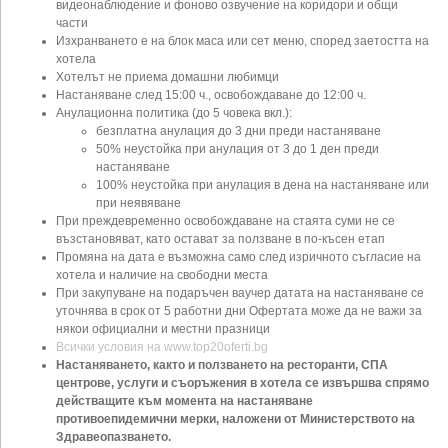
видеонаблюдение и фоново озвучение на коридори и общи
части
Изхранването е на блок маса или сет меню, според заетостта на
хотела
Хотелът не приема домашни любимци
Настаняване след 15:00 ч., освобождаване до 12:00 ч.
Анулационна политика (до 5 човека вкл.):
безплатна анулация до 3 дни преди настаняване
50% неустойка при анулация от 3 до 1 ден преди
настаняване
100% неустойка при анулация в дена на настаняване или
при неявяване
При преждевременно освобождаване на стаята суми не се
възстановяват, като остават за ползване в по-късен етап
Промяна на дата е възможна само след изричното съгласие на
хотела и наличие на свободни места
При закупуване на подаръчен ваучер датата на настаняване се
уточнява в срок от 5 работни дни Офертата може да не важи за
някои официални и местни празници
Всички условия на www.top20oferti.bg
Настаняването, както и ползването на ресторанти, СПА
центрове, услуги и съоръжения в хотела се извършва спрямо
действащите към момента на настаняване
противоепидемични мерки, наложени от Министерството на
Здравеопазването.