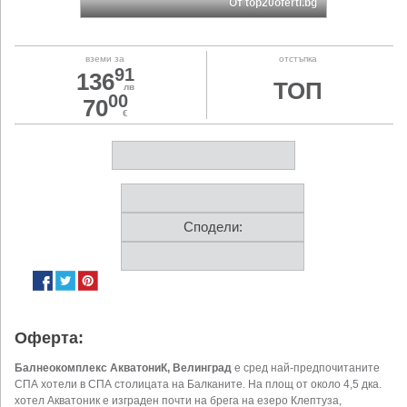
От top20oferti.bg
вземи за
отстъпка
91
136
ТОП
лв
00
70
€
Сподели:
Оферта:
Балнеокомплекс АкватониК, Велинград
е сред най-предпочитаните
СПА хотели в СПА столицата на Балканите. На площ от около 4,5 дка.
хотел Акватоник е изграден почти на брега на езеро Клептуза,