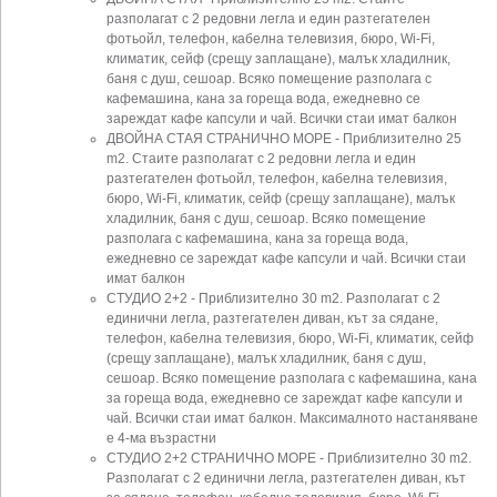
разполагат с 2 редовни легла и един разтегателен
фотьойл, телефон, кабелна телевизия, бюро, Wi-Fi,
климатик, сейф (срещу заплащане), малък хладилник,
баня с душ, сешоар. Всяко помещение разполага с
кафемашина, кана за гореща вода, ежедневно се
зареждат кафе капсули и чай. Всички стаи имат балкон
ДВОЙНА СТАЯ СТРАНИЧНО МОРЕ - Приблизително 25
m2. Стаите разполагат с 2 редовни легла и един
разтегателен фотьойл, телефон, кабелна телевизия,
бюро, Wi-Fi, климатик, сейф (срещу заплащане), малък
хладилник, баня с душ, сешоар. Всяко помещение
разполага с кафемашина, кана за гореща вода,
ежедневно се зареждат кафе капсули и чай. Всички стаи
имат балкон
СТУДИО 2+2 - Приблизително 30 m2. Разполагат с 2
единични легла, разтегателен диван, кът за сядане,
телефон, кабелна телевизия, бюро, Wi-Fi, климатик, сейф
(срещу заплащане), малък хладилник, баня с душ,
сешоар. Всяко помещение разполага с кафемашина, кана
за гореща вода, ежедневно се зареждат кафе капсули и
чай. Всички стаи имат балкон. Максималното настаняване
е 4-ма възрастни
СТУДИО 2+2 СТРАНИЧНО МОРЕ - Приблизително 30 m2.
Разполагат с 2 единични легла, разтегателен диван, кът