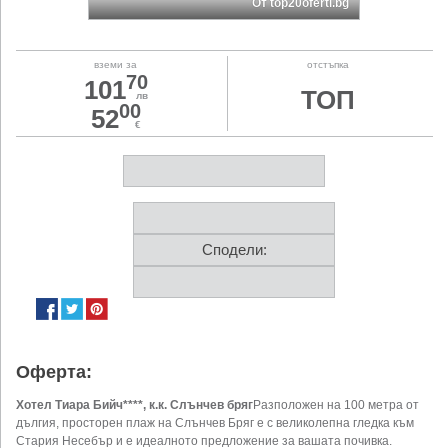
От top20oferti.bg
вземи за
отстъпка
70
101
ТОП
лв
00
52
€
Сподели:
Оферта:
Хотел Тиара Бийч****, к.к. Слънчев бряг
Разположен на 100 метра от
дългия, просторен плаж на Слънчев Бряг е с великолепна гледка към
Стария Несебър и е идеалното предложение за вашата почивка.