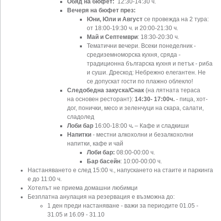
Обяд на бюфет:
12:30-14:30 ч.
Вечеря на бюфет през:
Юни, Юли и Август
се провежда на 2 тура:
от 18:00-19:30 ч. и 20:00-21:30 ч.
Май и Септември
: 18:30-20:30 ч.
Тематични вечери. Всеки понеделник -
средиземноморска кухня, сряда -
традиционна българска кухня и петък - риба
и суши. Дрескод: Небрежно елегантен. Не
се допускат гости по плажно облекло!
Следобедна закуска/Снак
(на лятната тераса
на основен ресторант):
14:30- 17:00ч.
- пица, хот-
дог, понички, месо и зеленчуци на скара, салати,
сладолед
Лоби бар
16:00-18:00 ч
.
– Кафе и сладкиши
Напитки
- местни алкохолни и безалкохолни
напитки, кафе и чай
Лоби бар:
08:00-00:00 ч.
Бар басейн
: 10:00-00:00 ч.
Настаняването е след 15:00 ч., напускането на стаите и паркинга
е до 11:00 ч.
Хотелът не приема домашни любимци
Безплатна анулация на резервация е възможна до:
1 ден преди настаняване - важи за периодите 01.05 -
31.05 и 16.09 - 31.10