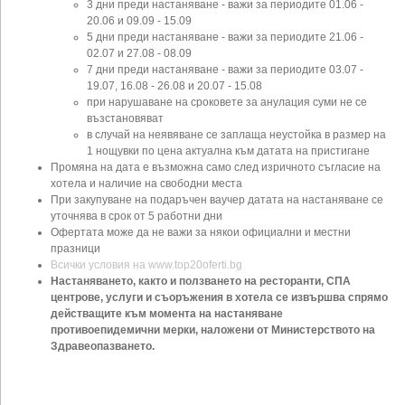
3 дни преди настаняване - важи за периодите 01.06 -
20.06 и 09.09 - 15.09
5 дни преди настаняване - важи за периодите 21.06 -
02.07 и 27.08 - 08.09
7 дни преди настаняване - важи за периодите 03.07 -
19.07, 16.08 - 26.08 и 20.07 - 15.08
при нарушаване на сроковете за анулация суми не се
възстановяват
в случай на неявяване се заплаща неустойка в размер на
1 нощувки по цена актуална към датата на пристигане
Промяна на дата е възможна само след изричното съгласие на
хотела и наличие на свободни места
При закупуване на подаръчен ваучер датата на настаняване се
уточнява в срок от 5 работни дни
Офертата може да не важи за някои официални и местни
празници
Всички условия на www.top20oferti.bg
Настаняването, както и ползването на ресторанти, СПА
центрове, услуги и съоръжения в хотела се извършва спрямо
действащите към момента на настаняване
противоепидемични мерки, наложени от Министерството на
Здравеопазването.