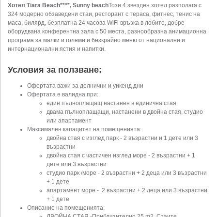
Хотел Tiara Beach****, Sunny beach
Този 4 звезден хотел разполага с
324 модерно обзаведени стаи, ресторант с тераса, фитнес, тенис на
маса, билярд, безплатна 24 часова WiFi връзка в лобито, добре
оборудвана конферентна зала с 50 места, разнообразна анимационна
програма за малки и големи и безкрайно меню от национални и
интернационални ястия и напитки.
Условия за ползване:
Офертата важи за делнични и уикенд дни
Офертата е валидна при:
един пълноплащащ настанен в единична стая
двама пълноплащащи, настанени в двойна стая, студио
или апартамент
Максимален капацитет на помещенията:
двойна стая с изглед парк - 2 възрастни и 1 дете или 3
възрастни
двойна стая с частичен изглед море - 2 възрастни + 1
дете или 3 възрастни
студио парк /море - 2 възрастни + 2 деца или 3 възрастни
+ 1 дете
апартамент море - 2 възрастни + 2 деца или 3 възрастни
+ 1 дете
Описание на помещенията:
ДВОЙНА СТАЯ -Приблизително 25 m2. Стаите