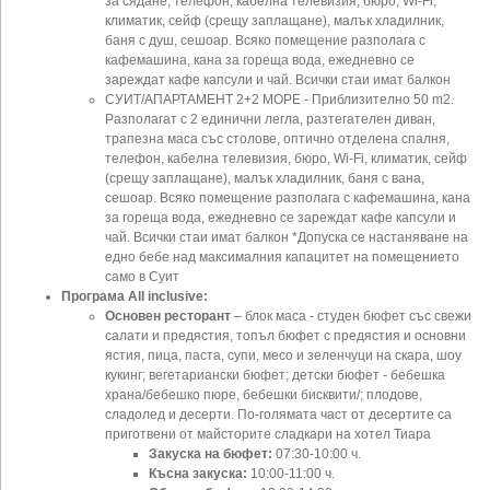
за сядане, телефон, кабелна телевизия, бюро, Wi-Fi,
климатик, сейф (срещу заплащане), малък хладилник,
баня с душ, сешоар. Всяко помещение разполага с
кафемашина, кана за гореща вода, ежедневно се
зареждат кафе капсули и чай. Всички стаи имат балкон
СУИТ/АПАРТАМЕНТ 2+2 МОРЕ - Приблизително 50 m2.
Разполагат с 2 единични легла, разтегателен диван,
трапезна маса със столове, оптично отделена спалня,
телефон, кабелна телевизия, бюро, Wi-Fi, климатик, сейф
(срещу заплащане), малък хладилник, баня с вана,
сешоар. Всяко помещение разполага с кафемашина, кана
за гореща вода, ежедневно се зареждат кафе капсули и
чай. Всички стаи имат балкон *Допуска се настаняване на
едно бебе над максималния капацитет на помещението
само в Суит
Програма All inclusive:
Основен ресторант
– блок маса - студен бюфет със свежи
салати и предястия, топъл бюфет с предястия и основни
ястия, пица, паста, супи, месо и зеленчуци на скара, шоу
кукинг; вегетариански бюфет; детски бюфет - бебешка
храна/бебешко пюре, бебешки бисквити/; плодове,
сладолед и десерти. По-голямата част от десертите са
приготвени от майсторите сладкари на хотел Тиара
Закуска
на бюфет:
07:30-10:00 ч.
Късна закуска:
10:00-11:00 ч.