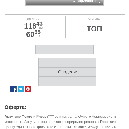
От top20oferti.bg
вземи за
отстъпка
43
118
ТОП
лв
55
60
€
Сподели:
Оферта:
Аркутино Фемили Ризорт****
се намира на Южното Черноморие, в
местността Аркутино, която е част от природен резерват Ропотамо,
срещу един от най-красивите български плажове, между златистите