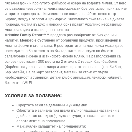
пясъчни дюни и прочутото крайморско езеро на водните лилии. От него
се разкрива невероятна гледка към скалисти брегове, живописни заливи
и горите нарезервата. Комплексът се намира на 40 км. южно от гр.
Бургас, между Созопол и Приморско. Уникалното съчетание на дивата
природа, чистия въздух и морския бриз правят Аркутино несравнимо
място за отдих и пълноценна почивка.
Arkutino Family Resort****
предлага разнообразие от био храни и
напитки. Менюто е съставено от органични продукти, произведени в
местни ферми и стопанства. В ресторантите на комплекса може да се
насладите на богатството на българските вина, вкуса на бялото
саламурено сирене и истинското кисело мляко. На разположения са
основен ресторант 300 места на 2 етажа с 2 тераси, бар -барбекю
(барбекю на дървени въглища и ястия приготвени на пещ), лоби бар,
бар басейн, 1 а ла карт ресторант, магазин за стоки от първа
необходимост и сувенири, детски клуб с анимация, лекарски кабинет,
безплатен Wi-Fi
Условия за ползване:
Офертата важи за делнични и уикенд дни
Офертата е валидна при двама пълноплащащи настанени в
двойна стая стандарт/делукс и студио, а настаняването в
апартамент е на помещение
Максимален капацитет на помещенията:
двойна стая стандарт - 2 възрастни