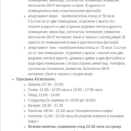
помещение, минибар, сателитна телевизия, климатик,
безплатен Wi-Fi интернет и баня. В едното от
помещенията има и разтегателен фотьойл
апартамент море - приблизителна площ от 50 кв.м.
Състои се от две помещения, отделени с врата със
спалня в едното и две отделни редовни легла в другото
помещение, мини бар, сателитна телевизия, климатик,
безплатен Wi-Fi интернет, баня и тераса с изглед море. В
едното от помещенията има и разтегателен фотьойл.
апартамент лукс - приблизителна площ от 70 кв.м. Състои
се от три помещения, отделени с врата - спалня или две
редовни легла в едното, дневна с диван и два фотьойла и
още едно помещение с втора спалня, мини бар, телефон,
сателитна телевизия, климатик, безплатен Wi-Fi
интернет, баня и тераса с гледка море
Програма All Inclusive:
Закуска: 07:30 - 10:00
Снакс: 11:00 - 12:00 часа и 15:00 - 17:00 часа
Обяд: 12:00 - 14:00
Сладолед се сервира от 15:00 до 18:30ч
Вечеря: 18:30 - 21:30
Напитки: 08:00 - 22:30 часа / безалкохолни и кафе/
Напитки: 11:00 - 22:30 часа /български алкохол и наливна
бира /
Всички напитки, сервирани след 22:30 часа са срещу