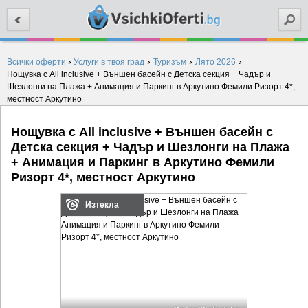
Търси
›
›
›
›
Всички оферти
Услуги в твоя град
Туризъм
Лято 2026
Нощувка с All inclusive + Външен басейн с Детска секция + Чадър и
Шезлонги на Плажа + Анимация и Паркинг в Аркутино Фемили Ризорт 4*,
местност Аркутино
Нощувка с All inclusive + Външен басейн с
Детска секция + Чадър и Шезлонги на Плажа
+ Анимация и Паркинг в Аркутино Фемили
Ризорт 4*, местност Аркутино
Изтекла