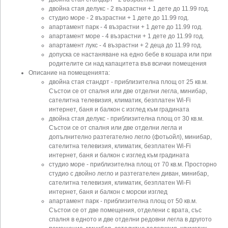
двойна стая делукс - 2 възрастни + 1 дете до 11.99 год.
студио море - 2 възрастни + 1 дете до 11.99 год.
апартамент парк - 4 възрастни + 1 дете до 11.99 год.
апартамент море - 4 възрастни + 1 дете до 11.99 год.
апартамент лукс - 4 възрастни + 2 деца до 11.99 год.
допуска се настаняване на едно бебе в кошара или при
родителите си над капацитета във всички помещения
Описание на помещенията:
двойна стая стандрт - приблизителна площ от 25 кв.м.
Състои се от спалня или две отделни легла, минибар,
сателитна телевизия, климатик, безплатен Wi-Fi
интернет, баня и балкон с изглед към градината
двойна стая делукс - приблизителна площ от 30 кв.м.
Състои се от спалня или две отделни легла и
допълнително разтегателно легло (фотьойл), минибар,
сателитна телевизия, климатик, безплатен Wi-Fi
интернет, баня и балкон с изглед към градината
студио море - приблизителна площ от 70 кв.м. Просторно
студио с двойно легло и разтегателен диван, минибар,
сателитна телевизия, климатик, безплатен Wi-Fi
интернет, баня и балкон с морски изглед
апартамент парк - приблизителна площ от 50 кв.м.
Състои се от две помещения, отделени с врата, със
спалня в едното и две отделни редовни легла в другото