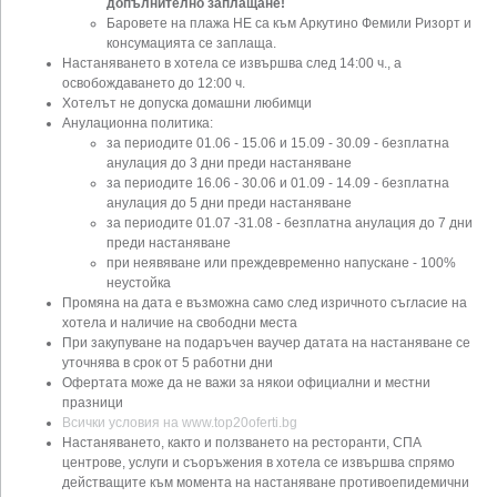
допълнително заплащане!
Баровете на плажа НЕ са към Аркутино Фемили Ризорт и
консумацията се заплаща.
Настаняването в хотела се извършва след 14:00 ч., а
освобождаването до 12:00 ч.
Хотелът не допуска домашни любимци
Анулационна политика:
за периодите 01.06 - 15.06 и 15.09 - 30.09 - безплатна
анулация до 3 дни преди настаняване
за периодите 16.06 - 30.06 и 01.09 - 14.09 - безплатна
анулация до 5 дни преди настаняване
за периодите 01.07 -31.08 - безплатна анулация до 7 дни
преди настаняване
при неявяване или преждевременно напускане - 100%
неустойка
Промяна на дата е възможна само след изричното съгласие на
хотела и наличие на свободни места
При закупуване на подаръчен ваучер датата на настаняване се
уточнява в срок от 5 работни дни
Офертата може да не важи за някои официални и местни
празници
Всички условия на www.top20oferti.bg
Настаняването, както и ползването на ресторанти, СПА
центрове, услуги и съоръжения в хотела се извършва спрямо
действащите към момента на настаняване противоепидемични