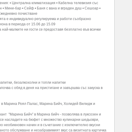
ения: • Централна климатизация • Кабелна телевизия със
 • Мини-бар • Сейф • Баня с вана и вграден душ • Сешоар •
 Ежедневно почистване
та е индивидуално регулируема и работи съобразно
иона в периода от 15.06 до 15.09
 най-малките ни гости се предоставя безплатно във всички
напитки, безалкохолни и топли напитки
започва с обяд в деня на пристигане и завършва със закуска в
: в Марина Роял Палас, Марина Бийч, Холидей Вилидж и
рант "Марина Бийч” в Марина бийч
- позволява в луксозен и
 се насладите на бюфет с множество кулинарни шедьоври,
о необикновен начин и в съчетание с изключително вкусни
аното обслужване и незабравимият вкус са визитната картичка