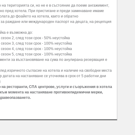
на територията си, но не е в състояние да поеме ангажимент,
ено пред хотела. При пристигане и преди заминаване имаме
олата до фоайето на хотела, както и обратно
 за раждане или международен паспорт на децата, на рецепция
йка е възможна до:
сезон 2, след този срок - 50% неустойка
сезон 3, след този срок - 100% неустойка
сезон 4, след този срок - 100% неустойка
сезон 5, след този срок - 100% неустойка
ументи за възстановяване на сума по анулирана резервация е
лед изричното съгласие на хотела и наличие на свободни места
 датата на настаняване се уточнява в срок от 5 работни дни
g
о на ресторанти, СПА центрове, услуги и съоръжения в хотела
към момента на настаняване противоепидемични мерки,
дравеопазването.