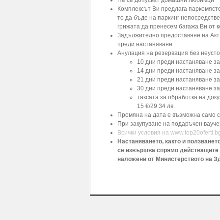
Комплексът Ви предлага паркомясто 
то да бъде на паркинг непосредств
грижата да пренесем багажа Ви от к
Задължително предоставяне на Акт
преди настаняване
Анулация на резервация без неусто
10 дни преди настаняване за 
14 дни преди настаняване за 
21 дни преди настаняване за 
30 дни преди настаняване за 
таксата за обработка на док
15 €/29.34 лв.
Промяна на дата е възможна само с
При закупуване на подаръчен ваучер
Всички условия на www.top20oferti.b
Настаняването, както и ползванет
се извършва спрямо действащите 
наложени от Министерството на З