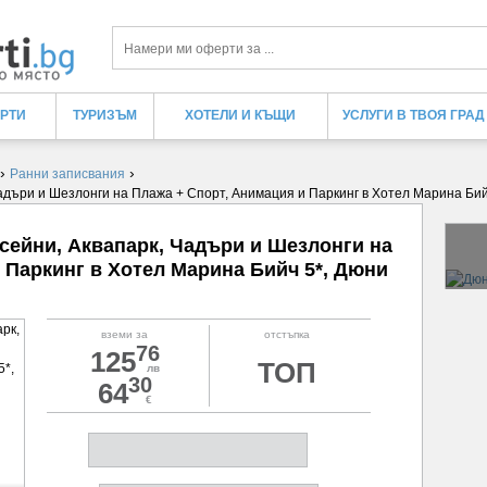
Търси
ЕРТИ
ТУРИЗЪМ
ХОТЕЛИ И КЪЩИ
УСЛУГИ В ТВОЯ ГРАД
›
›
Ранни записвания
, Чадъри и Шезлонги на Плажа + Спорт, Анимация и Паркинг в Хотел Марина Бий
Басейни, Аквапарк, Чадъри и Шезлонги на
 Паркинг в Хотел Марина Бийч 5*, Дюни
вземи за
отстъпка
76
125
ТОП
лв
30
64
€