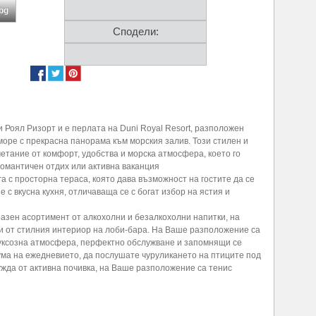
.bg
Сподели:
 Роял Ризорт и е перлата на Duni Royal Resort, разположен
оре с прекрасна панорама към морския залив. Този стилен и
тание от комфорт, удобства и морска атмосфера, което го
романтичен отдих или активна ваканция
а с просторна тераса, която дава възможност на гостите да се
 с вкусна кухня, отличаваща се с богат избор на ястия и
азен асортимент от алкохолни и безалкохолни напитки, на
ни от стилния интериор на лоби-бара. На Ваше разположение са
уксозна атмосфера, перфектно обслужване и запомнящи се
ума на ежедневието, да послушате чуруликането на птиците под
нужда от активна почивка, на Ваше разположение са тенис