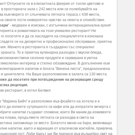
ант! Отпуснете се в елегантната феерия от топли цветове и
 в просторната зала с 242 места или се полюбувайте на
ка към морето от слънчевата лятната тераса с 438 места,
а своите гости невероятно чувство за лекота и спокойствие.
фари
” - модерен и изискан, с изтънчена интернационална кухня!
ерията и романтиката на този уникален ресторант! Не
 го посетите и да се насладите на специалитети в изискана
сладете се на дискретно и професионално обслужване, приятна
ния. Менюто в ресторанта е създадено със специално
храната. То е приятна кулинарна разходка с вкусни блюда,
висококачествени сезонни продукти и сервирани в уютна
еликолепен интериор и стилно обзавеждане. В допълнение към
селектираните напитки и богата “Винена листа”, предназначена
 и ценителите. На Ваше разположение в залата са 130 места.
оже да посетите при потвърждение на резервация срещу
всяка рецепция.
ки ресторант, в хотел Белвил
р “Марина Бийч” е разположен във фоайето на хотела и е
ето да изпиете сутрешното си кафе или да изпратите вечерта с
обрите напитки създават спомени, които Ви каним да изживеете
 на плажа, продължете лятната си разходка в света на
аистина запомнящо се място. Богатото меню на бара, включващо
лни напитки, както и вариация от класически коктейли, привлича
енциозния гост. Лоби барът ще Ви пренесе във вълшебен свят на