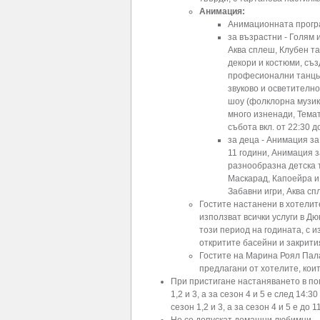
Анимация:
Анимационната програ
за възрастни - Голям 
Аква сплеш, Клубен т
декори и костюми, съ
професионални танць
звуково и осветителн
шоу (фолклорна музика
много изненади, Темат
събота вкл. от 22:30 до
за деца - Анимация за
11 години, Анимация з
разнообразна детска 
Маскарад, Капоейра и 
Забавни игри, Аква сп
Гостите настанени в хотелит
използват всички услуги в Дю
този период на годината, с и
откритите басейни и закрити
Гостите на Марина Роял Пала
предлагани от хотелите, кои
При пристигане настаняването в по
1,2 и 3, а за сезон 4 и 5 е след 14:
сезон 1,2 и 3, а за сезон 4 и 5 е до 11
Не се допускат домашни любимци