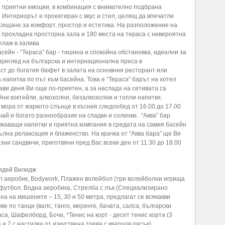
 приятни емоции, в комбинация с внимателно подбрана
 Интериорът е проектиран с вкус и стил, целящ да впечатли
усещане за комфорт, простор и естетика. На разположение на
в прохладна просторна зала и 180 места на тераса с невероятна
плаж в залива.
асейн - “Тераса” бар - тишина и спокойна обстановка, идеални за
преглед на българска и интернационална преса в
ст до богатия бюфет в залата на основния ресторант или
напитка по път към басейна. Това е “Тераса” барът на хотел
ави деня Ви още по-приятен, а за наслада на сетивата са
ни коктейли, алкохолни, безалкохолни и топли напитки.
мора от жаркото слънце в късния следообед от 16.00 до 17.00
чай и богато разнообразие на сладки и соленки. “Аква” бар
жаващи напитки и приятна компания в средата на самия басейн
лна релаксация и блаженство. На крачка от “Аква бара” ще Ви
и сандвичи, приготвяни пред Вас всеки ден от 11.30 до 18.00
лидей Вилидж
еп аеробик, Bodywork, Плажен волейбол (три волейболни игрища
 футбол, Водна аеробика, Стрелба с лък (Специализирано
а на мишените – 15, 30 и 50 метра, предлагат се всякакви
ве по танци (валс, танго, меренге, бачата, салса, български
аса, Шафелборд, Боча, *Тенис на корт - десет тенис корта (3
 и 7 с настилка от изкуствена трева с кварцов пясък)