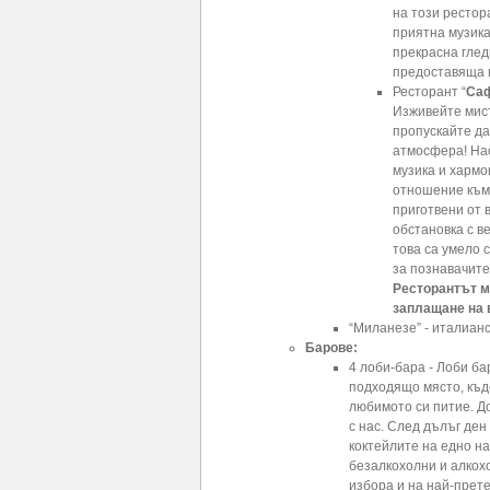
на този рестор
приятна музика
прекрасна глед
предоставяща н
Ресторант “
Са
Изживейте мист
пропускайте да
атмосфера! На
музика и хармо
отношение към 
приготвени от 
обстановка с в
това са умело 
за познавачите
Ресторантът м
заплащане на 
“Миланезе” - италианс
Барове:
4 лоби-бара - Лоби ба
подходящо място, къд
любимото си питие. Д
с нас. След дълъг ден
коктейлите на едно н
безалкохолни и алкохо
избора и на най-прет