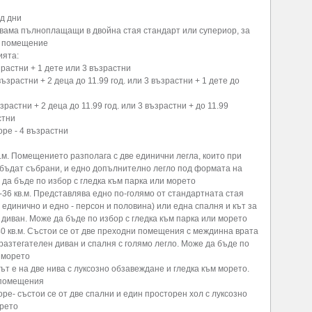
д дни
вама пълноплащащи в двойна стая стандарт или супериор, за
а помещение
ията:
зрастни + 1 дете или 3 възрастни
ъзрастни + 2 деца до 11.99 год. или 3 възрастни + 1 дете до
растни + 2 деца до 11.99 год. или 3 възрастни + до 11.99
стни
ре - 4 възрастни
в.м. Помещението разполага с две единични легла, които при
 бъдат събрани, и едно допълнително легло под формата на
да бъде по избор с гледка към парка или морето
-36 кв.м. Представлява едно по-голямо от стандартната стая
 единично и едно - персон и половина) или една спалня и кът за
 диван. Може да бъде по избор с гледка към парка или морето
0 кв.м. Състои се от две преходни помещения с междинна врата
н разтегателен диван и спалня с голямо легло. Може да бъде по
и морето
т е на две нива с луксозно обзавеждане и гледка към морето.
и помещения
е- състои се от две спални и един просторен хол с луксозно
орето