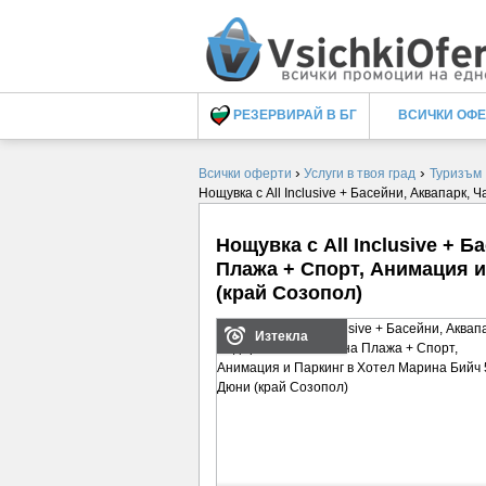
РЕЗЕРВИРАЙ В БГ
ВСИЧКИ ОФ
›
›
Всички оферти
Услуги в твоя град
Туризъм
Нощувка с All Inclusive + Басейни, Аквапарк
Нощувка с All Inclusive + 
Плажа + Спорт, Анимация и
(край Созопол)
Изтекла