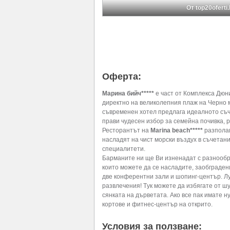
От top20oferti
Оферта:
Марина бийч*****
е част от Комплекса Дюни
директно на великолепния плаж на Черно м
съвременен хотел предлага идеалното съче
прави чудесен избор за семейна почивка, 
Ресторантът на
Marina beach*****
разполаг
насладят на чист морски въздух в съчетание
специалитети.
Барманите ни ще Ви изненадат с разнообр
които можете да се насладите, заобграде
две конферентни зали и шопинг-център. Л
развлечения! Tук можете да избягате от ш
сянката на дърветата. Ако все пак имате 
кортове и фитнес-център на открито.
Условия за ползване: