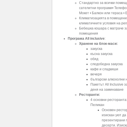
Стандартно за всички помещ
сателитни програми• Телефон
Мокет • Балкон или тераса •
Климатизацията в помещения
климатичните условия на рег
Бебешка кошара с матраче за
помещения
Програма All inclusive
:
Хранене на блок-маси:
закуска
късна закуска
обяд
следобедна закуска
кафе и сладкиши
вечеря
български алкохолни 
Пакетът All Inclusive 
деня на заминаване
Ресторанти:
4 основни ресторанта
Пеликан
Основен ресто
изискан уют да
презентирани п
десерти. Изиск