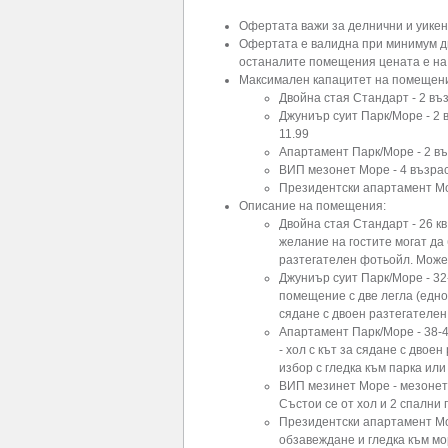
Офертата важи за делнични и уикен
Офертата е валидна при минимум д
останалите помещения цената е н
Максимален капацитет на помещен
Двойна стая Стандарт - 2 въ
Джуниър суит Парк/Море - 2 в
11.99
Апартамент Парк/Море - 2 въз
ВИП мезонет Море - 4 възра
Президентски апартамент Мо
Описание на помещения:
Двойна стая Стандарт - 26 к
желание на гостите могат да
разтегателен фотьойл. Може 
Джуниър суит Парк/Море - 32
помещение с две легла (едно
сядане с двоен разтегателен
Апартамент Парк/Море - 38-4
- хол с кът за сядане с двое
избор с гледка към парка ил
ВИП мезинет Море - мезонетъ
Състои се от хол и 2 спалн
Президентски апартамент Мор
обзавеждане и гледка към м