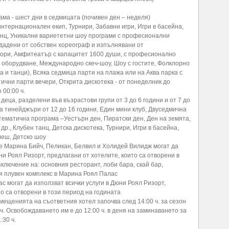
ма - шест дни в седмицата (почивен ден – неделя)
интернационален екип, Турнири, Забавни игри, Игри в басейна,
анц, Уникални вариететни шоу програми с професионални
здадени от собствен хореограф и изпълнявани от
ори, Амфитеатър с капацитет 1600 души, с професионално
о оборудване, Международно скеч-шоу, Шоу с гостите, Фолклорно
 и танци), Всяка седмица парти на плажа или на Аква парка с
ични парти вечери, Открита дискотека - от понеделник до
 00:00 ч.
 деца, разделени във възрастови групи от 3 до 6 години и от 7 до
а тинейджъри от 12 до 16 години, Един мини клуб, Двуседмична
тематична програма –Уестърн ден, Пиратски ден, Ден на земята,
др., Клубен танц, Детска дискотека, Турнири, Игри в басейна,
леш, Детско шоу
е Марина Бийч, Пеликан, Белвил и Холидей Вилидж могат да
ни Роял Ризорт, предлагани от хотелите, които са отворени в
зключение на: основния ресторант, лоби бара, скай бар,
я плувен комплекс в Марина Роял Палас
с могат да използват всички услуги в Дюни Роял Ризорт,
то са отворени в този период на годината
мещенията на съответния хотел започва след 14:00 ч. за сезон
30 ч. Освобождаването им е до 12:00 ч. в деня на заминаването за
:30 ч.