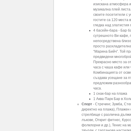
изискана атмосфера и
музикална плей листа.
своите посетители с 
гостите са 120 места 
гледка над златистия 
4 басейн-бара - Бар б
сутрешното Ви кафе, 
непосредствена близо
просто разхладителна 
“Марина Бийч”. Той пр
предвидени многоброй
Прекрасно място за от
часа с чаша кафе или 
Комбинацията от осве
създава усещане за пъ
предложим разнообразн
часа.
1 снaк-бар на плажа
1 Аква Парк Бар в Хо
Спорт
- Стречинг, Зумба, Ст
директно на плажа), Плажен
стрелбище с различна дължин
лъкове, Открит фитнес, Курсо
фолклорни и др.), Тенис на м
твърди, с тартанова настилка