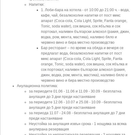
Напитки:
1. Лоби-бара на хотела - от 10:00 до 21:00 ч. - вода,
кафе, чай, безалкохолни напитки от пост микс
апарат (Coca-cola, Cola Light, Sprite, Fanta orange,
Тonic, soda water), сок вишна, сок ябълка и сок
портокал, наливен български алкохол (ракия, джин,
водка, ром, мента, мастика), наливно бяло и
червено вино и бира местно производство
Бар ресторант – по време на обяда и вечеря се
предлагат вода, безалкохолни напитки от пост
микс апарат (Coca-cola, Cola Light, Sprite, Fanta
orange, Тonic, soda water), сок вишна, сок ябълка и
сок портокал; наливен български алкохол (ракия,
джин, водка, ром, мента, мастика), наливно бяло и
червено вино и бира местно производство
Анулационна политика:
за периодите 01.06 - 11.06 и 11.09 - 30.09 - безплатна
анулация до 3 дни преди настаняване
за периодите 12.06 - 10.07 и 25.08 - 10.09 - безплатна
анулация до 5 дни преди настаняване
за периода 11.07 - 24.08 - безплатна анулация до 7 дни
преди настаняване
Неустойка за анулация извън срока - 1 нощувка за всяка
анулирана резервация
Неустойка за непристигнала резервация - 2 нощувки за