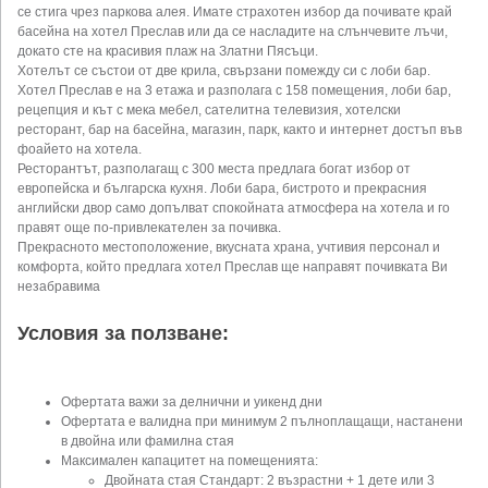
се стига чрез паркова алея. Имате страхотен избор да почивате край
басейна на хотел Преслав или да се насладите на слънчевите лъчи,
докато сте на красивия плаж на Златни Пясъци.
Хотелът се състои от две крила, свързани помежду си с лоби бар.
Хотел Преслав е на 3 етажа и разполага с 158 помещения, лоби бар,
рецепция и кът с мека мебел, сателитна телевизия, хотелски
ресторант, бар на басейна, магазин, парк, както и интернет достъп във
фоайето на хотела.
Ресторантът, разполагащ с 300 места предлага богат избор от
европейска и българска кухня. Лоби бара, бистрото и прекрасния
английски двор само допълват спокойната атмосфера на хотела и го
правят още по-привлекателен за почивка.
Прекрасното местоположение, вкусната храна, учтивия персонал и
комфорта, който предлага хотел Преслав ще направят почивката Ви
незабравима
Условия за ползване:
Офертата важи за делнични и уикенд дни
Офертата е валидна при минимум 2 пълноплащащи, настанени
в двойна или фамилна стая
Максимален капацитет на помещенията:
Двойната стая Стандарт: 2 възрастни + 1 дете или 3