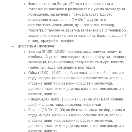
Фамилните стаи Делукс (39 кв.м.) са реновирани и
луксозно обзаведени и разполагат с 2 уютно обзаведени
помещения, разделени с преходна врата. Едното
помещение е със спалня (2м./2м.), а другото с
разтегателен двоен диван, душ, тоалетна, сешоар,
тоалетка с табуретка, кабелна телевизия с HD телевизор,
хладилник, климатик с ръчна настройка, балкон с маса и 4
стола, гардероб и телефон
Програма
All Inclusive:
Закуска (07:30 - 10:00) – на блок маса: млечни продукти,
колбаси, яйца, тестени закуски, зърнени закуски, плодове,
зеленчуци, течен шоколад, сладка и конфитюри, напитки
(кафе, чай, вода, сок вишна и портокал)
Обяд (12:00 - 14:00) – на блок маса: салатен бар, топла и
студена супа, месни и безмесни основни ястия, топли и
студени гарнитури, сезонни плодове и зеленчуци,
дресинги, спагети или друг вид паста, тестени десерти и
кремове, напитки
Следобеден снакс (16:00 – 17:00) - на блок маса: соленки,
дребни сладки, пица, сладолед, кафе и чай
Вечеря (18:30 - 21:00) на блок маса: салатен бар, топла и
студена супа, месни и безмесни основни ястия, топли и
студени гарнитури, сезонни плодове и зеленчуци,
дресинги, спагети или друг вид паста, тестени десерти и
кремове, напитки