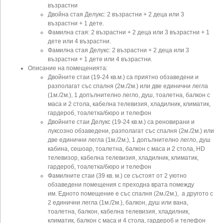
възрастни
Двойна стая Делукс: 2 възрастни + 2 деца или 3
възрастни + 1 дете.
Фамилна стая: 2 възрастни + 2 деца или 3 възрастни + 1
дете или 4 възрастни.
Фамилна стая Делукс: 2 възрастни + 2 деца или 3
възрастни + 1 дете или 4 възрастни.
Описание на помещенията:
Двойните стаи (19-24 кв.м.) са приятно обзаведени и
разполагат със спалня (2м./2м.) или две единични легла
(1м./2м.), 1 допълнително легло, душ, тоалетна, балкон с
маса и 2 стола, кабелна телевизия, хладилник, климатик,
гардероб, тоалетка/бюро и телефон
Двойните стаи Делукс (19-24 кв.м.) са реновирани и
луксозно обзаведени, разполагат със спалня (2м./2м.) или
две единични легла (1м./2м.), 1 допълнително легло, душ
кабина, сешоар, тоалетна, балкон с маса и 2 стола, HD
телевизор, кабелна телевизия, хладилник, климатик,
гардероб, тоалетка/бюро и телефон
Фамилните стаи (39 кв. м.) се състоят от 2 уютно
обзаведени помещения с преходна врата помежду
им. Едното помещение е със спалня (2м./2м.), а другото с
2 единични легла (1м./2м.), балкон, душ или вана,
тоалетна, балкон, кабелна телевизия, хладилник,
климатик, балкон с маса и 4 стола, гардероб и телефон