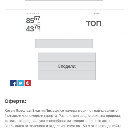
вземи за
отстъпка
57
85
ТОП
лв
75
43
€
Сподели:
Оферта:
Хотел Преслав, Златни Пясъци,
се намира в един от най-красивите
български черноморски курорти. Разположен сред страхотна природа,
хотелът ви предлага уют и незабравими емоции за цялото лято.
Заобиколен от зеленина и отдалечен само на 150 м от плажа, до който