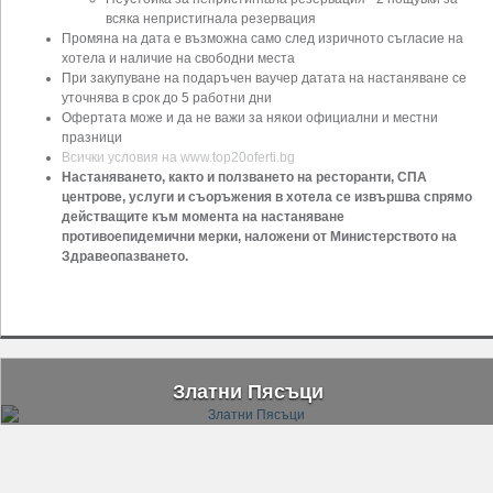
всяка непристигнала резервация
Промяна на дата е възможна само след изричното съгласие на
хотела и наличие на свободни места
При закупуване на подаръчен ваучер датата на настаняване се
уточнява в срок до 5 работни дни
Офертата може и да не важи за някои официални и местни
празници
Всички условия на www.top20oferti.bg
Настаняването, както и ползването на ресторанти, СПА
центрове, услуги и съоръжения в хотела се извършва спрямо
действащите към момента на настаняване
противоепидемични мерки, наложени от Министерството на
Здравеопазването.
Златни Пясъци