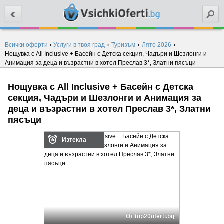
Търси
›
›
›
›
Всички оферти
Услуги в твоя град
Туризъм
Лято 2026
Нощувка с All Inclusive + Басейн с Детска секция, Чадъри и Шезлонги и
Анимация за деца и възрастни в хотел Преслав 3*, Златни пясъци
Нощувка с All Inclusive + Басейн с Детска
секция, Чадъри и Шезлонги и Анимация за
деца и възрастни в хотел Преслав 3*, Златни
пясъци
Изтекла
От top20oferti.bg