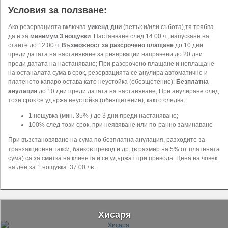
Условия за ползване:
Ако резервацията включва
уикенд дни
(петък и/или събота),тя трябва
да е за
минимум 3 нощувки
. Настанване след 14:00 ч., напускане на
стаите до 12:00 ч.
Възможност за разсрочено плащане
до 10 дни
преди датата на настаняване за резервации направени до 20 дни
преди датата на настаняване; При разсрочено плащане и неплащане
на останалата сума в срок, резервацията се анулира автоматично и
платеното капаро остава като неустойка (обезщетение);
Безплатна
анулация
до 10 дни преди датата на настаняване; При анулиране след
този срок се удържа неустойка (обезщетение), както следва:
1 нощувка (мин. 35% ) до 3 дни преди настаняване;
100% след този срок, при неявяване или по-ранно заминаване
При възстановяване на сума по безплатна анулация, разходите за
транзакционни такси, банков превод и др. (в размер на 5% от платената
сума) са за сметка на клиента и се удържат при превода. Цена на човек
на ден за 1 нощувка: 37.00 лв.
Хисаря