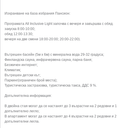
Изхранване на база избрания Пансион:
Програмата All Inclusive Light започва с вечеря и завършва с обяд.
закуска 8:00-10:00;
обяд 12:00-13:30;
вечеря на две смени 18:00-20:00; 20:00-22:00).
Вътрешен басейн (5м х 6м) с минерална вода 29-32 градуса;
Финландска сауна, инфрачервена сауна, парна баня;
Безжичен интернет;
Климатик;
Вътрешен детски кът;
Паркинг(ограничен брой места);
Туристическа застраховка, туристическа такса, ДДС 9 %.
Допълнителна информация:
В двойна стая могат да се настанят до 3 възрастни на 2 редовни и 1
допълнително легло;
В апартамент могат да се настанят до 4 възрастни на 2 редовни и 2
допълнителни легла.