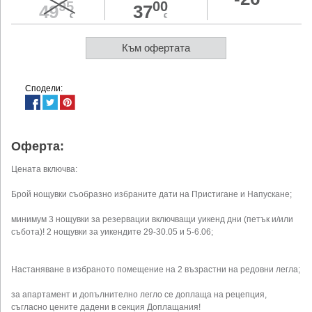
95
00
49
37
€
€
Към офертата
Сподели:
Оферта:
Цената включва:
Брой нощувки съобразно избраните дати на Пристигане и Напускане;
минимум 3 нощувки за резервации включващи уикенд дни (петък и/или
събота)! 2 нощувки за уикендите 29-30.05 и 5-6.06;
Настаняване в избраното помещение на 2 възрастни на редовни легла;
за апартамент и допълнително легло се доплаща на рецепция,
съгласно цените дадени в секция Доплащания!