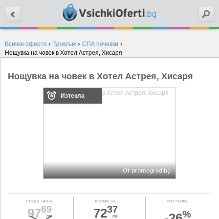
Търси
›
›
›
Всички оферти
Туризъм
СПА почивки
Нощувка на човек в Хотел Астрея, Хисаря
Нощувка на човек в Хотел Астрея, Хисаря
Изтекла
От promograd.bg
стара цена
вземи за
отстъпка
69
37
97
72
%
-26
лв
лв