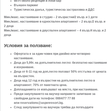
Wi-Fi около рецепция и лоби бар
Външен паркинг
Туристическа данък, туристическа застраховка и ДДС​
Мин./макс. настаняване в студио – 2 възрастни/2 възр. и 1 дете
Мин./макс. настаняване в едноспален апартамент – 2 възр./2 възр. и
2 деца
Мин./макс. настаняване в двуспален апартамент – 4 възр./4 възр. и 2
деца
Условия за ползване:
Офертата е за един човек при двойно или четворно
настаняване.
Деца до 5,99г. на допълнително легло: безплатно настаняване
и изхранване.
Деца от 6-11 год на доп.легло ползват 50% отстъпка от цената
на възрастен.
Деца над 12 год и възрастни на допълнително легло в
апартамент: 70% от пакетната цена.
Доплащанията се извършват на място, при настаняване.
Преди закупуването на ваучер направете запитване за
свободни дати на телефон:
0884/77 77 88
или
reservations@aspenresort.bg
.
След закупуването на ваучера трябва да потвърдите