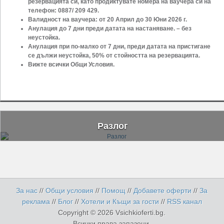
резервацията си, като продиктувате номера на ваучера си на
телефон:
0887/ 209 429.
Валидност на ваучера: от 20 Април до 30 Юни 2026 г.
Анулация до 7 дни преди датата на настаняване. – без
неустойка.
Анулация при по-малко от 7 дни, преди датата на пристигане
се дължи неустойка, 50% от стойността на резервацията.
Вижте всички Общи Условия.
Разлог
За нас
//
Общи условия
//
Помощ
//
Добавете оферти
//
За
реклама
//
Блог
//
Хотели и Къщи за гости
//
RSS канал
Copyright © 2026 Vsichkioferti.bg.
Всички права запазени.