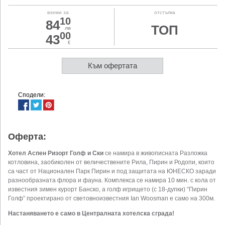
вземи за
отстъпка
10
84
ТОП
лв
00
43
€
Към офертата
Сподели:
Оферта:
Хотел Аспен Ризорт Голф и Ски
се намира в живописната Разложка
котловина, заобиколен от величествените Рила, Пирин и Родопи, които
са част от Национален Парк Пирин и под защитата на ЮНЕСКО заради
разнообразната флора и фауна. Комплекса се намира 10 мин. с кола от
известния зимен курорт Банско, а голф игрището (с 18-дупки) “Пирин
Голф” проектирано от световноизвестния Ian Woosman е само на 300м.
Настаняването е само в Централната хотелска сграда!