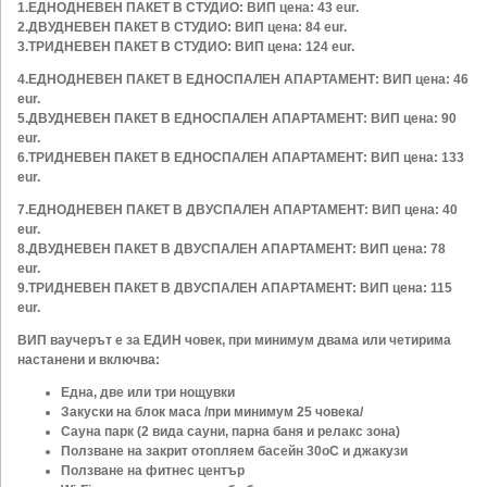
1.ЕДНОДНЕВЕН ПАКЕТ В СТУДИО: ВИП цена: 43 eur.
2.ДВУДНЕВЕН ПАКЕТ В СТУДИО: ВИП цена: 84 eur.
3.ТРИДНЕВЕН ПАКЕТ
В СТУДИО
: ВИП цена: 124 eur.
4.ЕДНОДНЕВЕН ПАКЕТ В ЕДНОСПАЛЕН АПАРТАМЕНТ: ВИП цена: 46
eur.
5.ДВУДНЕВЕН ПАКЕТ В ЕДНОСПАЛЕН АПАРТАМЕНТ: ВИП цена: 90
eur.
6.ТРИДНЕВЕН ПАКЕТ
В
ЕДНОСПАЛЕН АПАРТАМЕНТ
: ВИП цена: 133
eur.
7.ЕДНОДНЕВЕН ПАКЕТ В ДВУСПАЛЕН АПАРТАМЕНТ: ВИП цена: 40
eur.
8.ДВУДНЕВЕН ПАКЕТ В ДВУСПАЛЕН АПАРТАМЕНТ: ВИП цена: 78
eur.
9.ТРИДНЕВЕН ПАКЕТ
В
ДВУ
СПАЛЕН АПАРТАМЕНТ
: ВИП цена: 115
eur.
ВИП ваучерът е за ЕДИН човек, при минимум двама или четирима
настанени и включва:
Една, две или три нощувки
Закуски на блок маса /при минимум 25 човека/
Сауна парк (2 вида сауни, парна баня и релакс зона)
Ползване на закрит отопляем басейн 30oС и джакузи
Ползване на фитнес център