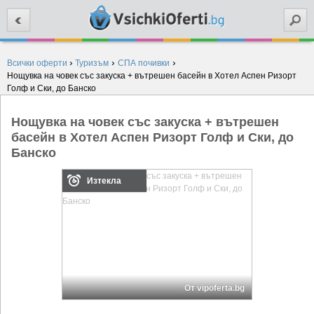
Търси
›
›
›
Всички оферти
Туризъм
СПА почивки
Нощувка на човек със закуска + вътрешен басейн в Хотел Аспен Ризорт
Голф и Ски, до Банско
Нощувка на човек със закуска + вътрешен
басейн в Хотел Аспен Ризорт Голф и Ски, до
Банско
Изтекла
От vipoferta.bg