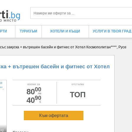
Търси
ЕРТИ
ТУРИЗЪМ
ХОТЕЛИ И КЪЩИ
УСЛУГИ В ТВОЯ ГРАД
 със закуска + вътрешен басейн и фитнес от Хотел Космополитан****, Русе
ска + вътрешен басейн и фитнес от Хотел
вземи за
отстъпка
00
80
ТОП
лв
90
40
€
Към офертата
bg