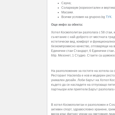
Сауна;
Солариаум (хоризонтален и вертика
Масажи.
Всички условия на grupovo.bg
ТУК
.
Още инфо за обекта:
Хотел Космополитан разполага с 58 стаи, 
съчетание с най-доброто от местната трад
естетически вид, комфорт и функционалнос
безкомпромисно качество, отговарящи на в
Единични стаи Стандарт, 6 Единични стаи Л
6бр. Мезонет, 1 Студио. Стаите са шумоизо
На разположение за гостите на хотела са 
Ресторант Hacienda е нов и модерен ресто
уникален дизайн. Лоби барът на Хотел Ко
където да се насладите на отпускащо пит
партньори или приятели.Барът разполага с
В хотел Космополитан е разположен и Cos
активен спорт, здравословно хранене, гриж
висок клас фитнес уреди на световния лид