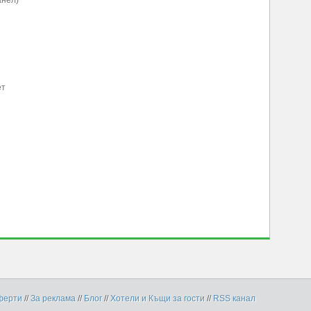
ет
ферти
//
За реклама
//
Блог
//
Хотели и Къщи за гости
//
RSS канал