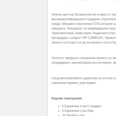
Уелнес център Космополитан е една от на
висококвалифицирани отдадени терапевти
нужди. Масажи и екзотични СПА ритуали за 
предлага. Предлагат се индивидуални про
Криолиполиза, Кавитация, Радиочестоте
процедури с апарат VIP COMPLEX. Удоволс
своите гости достъп до вътрешен топъл ба
Хотелът предлага специални грижи и за св
оборудвани с високоскоростен интернет, 
Сред многобройните удобства на хотела са
охраняем паркинг, рум сервиз.
Видове помещения:
5 Единични стаи Стандарт
6 Единични стаи Лукс
20 Двойни стаи,