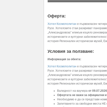
Оферта:
Хотел Космополитан
е първокласен четири
Русе. Хотелските стаи разкриват панораме
„Александровска” иликъм изцяло реновиран
историческите и културни забележителност
история Регионален исторически музей, Ек
Условия за ползване:
Информация за обекта:
Хотел Космополитан
е първокласен четири
Русе. Хотелските стаи разкриват панораме
„Александровска” иликъм изцяло реновиран
историческите и културни забележителност
история Регионален исторически музей, Ек
Валидност на ваучера
от 09.07.2026
Офертата не важи за официални и
Необходимо е да се представи номе
Запитването за свободни места Н