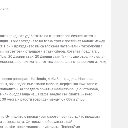
нел);
които придават удобствата на първокласен бизнес хотел в
иция. В обзавеждането на всяка стая е постигнат баланс между
т. При изграждането им са вложени материали и технологии с
сички световни стандарти в тази сфера. Хотелът предлага 5
укс, 20 Двойни стаи, 20 Двойни стаи Туин (с две отделни легла),
лирани, а по-голяма част от тях разполагат с панорамен изглед.
основен ресторант Hacienda, лоби бар, градина Hacienda.
рант, обзаведен със стилни мебели, перфектно съчетани с
смополитан Ви предлага приятна неангажираща обстановка,
ие или ободряваща чаша кафе заедно със своите бизнес
 30 места и работи всеки ден между 07:00ч и 24:00ч.
mo Gym, който е иновативен спортен център, който предлага
а за красотата. Фитнесът е оборудван с най-
ер във фитнес и уелнес индустрията -TechnoGym.