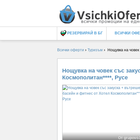
РЕЗЕРВИРАЙ В БГ
ВСИЧКИ ОФ
›
›
Всички оферти
Туризъм
Нощувка на човек
Нощувка на човек със заку
Космополитан****, Русе
От grupovo.