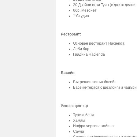
20 Двойни стаи Туин (с две отделни 
6бр. Мезонет
1 Студио
Ресторант:
Основен ресторант Hacienda
Лоби бар
Градина Hacienda
Басейн:
Вътрешен топъл басейн
Басейн-тераса с шезлонги и чадъри
Уелнес център
Турска баня
Хамам
Инфра червена кабина
Сауна
Солариаум (хоризонтален и вертик