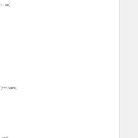
легла)
 (сезонен)
анел)