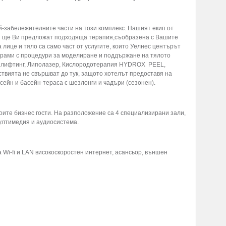
й-забележителните части на този комплекс. Нашият екип от
 ще Ви предложат подходяща терапия,съобразена с Вашите
лице и тяло са само част от услугите, които Уелнес центърът
грами с процедури за моделиране и поддържане на тялото
н лифтинг, Липолазер, Кислородотерапия HYDROX PEEL,
твията не свършват до тук, защото хотелът предоставя на
сейн и басейн-тераса с шезлонги и чадъри (сезонен).
оите бизнес гости. На разположение са 4 специализирани зали,
мултимедия и аудиосистема.
 Wi-fi и LAN високоскоростен интернет, асансьор, външен