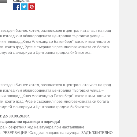
Сподели:
звезден бизнес хотел, разположен в централната част на град
н изглед към облагородената централна търговска улица –
ия площад „Княз Александър Батенберг”, както и към някои от
и, които град Русе е съхранил през многовековната си богата
омузей с аквариум и Централна градска библиотека.
звезден бизнес хотел, разположен в централната част на град
н изглед към облагородената централна търговска улица –
ия площад „Княз Александър Батенберг”, както и към някои от
и, които град Русе е съхранил през многовековната си богата
омузей с аквариум и Централна градска библиотека.
г. до 30.09.2026г.
 национални празници в периода!
ра и секретния код на ваучера при настаняване!
Е е РЕЗЕРВАЦИЯ! След заплащане на ваучера, ЗАДЪЛЖИТЕЛНО