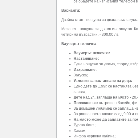
се обадете на изписания телефон в
Варианти:
Двойна стая - нощувка за двама със закуска
Мезонет - нощувка за двама със закуска. К
четирима възрастни. - 300.00 лв.
Ваучерът включва:
Ваучерът включва:
Настаняване:
Една нощувка за двама, според изб
Изхранване:
Закуска;
Условия за настанване на деца:
Едно дете до 1.99г. се настанява 
заявка;
Дете над 2г., заплаща на място - 20.
Ползване на:
вътрешен басейн, фит
За домашен любимец се заплаща на 
За ранно настаняване след 9:00 и к
На място може да заплатите за по
Турска баня;
Хамам;
Инфра червена кабина;