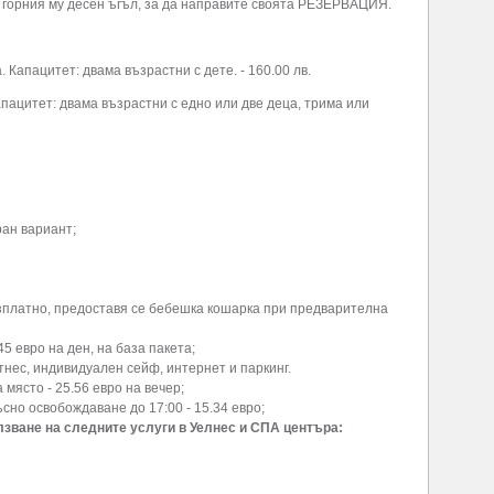
 горния му десен ъгъл, за да направите своята РЕЗЕРВАЦИЯ.
. Капацитет: двама възрастни с дете. - 160.00 лв.
апацитет: двама възрастни с едно или две деца, трима или
ран вариант;
безплатно, предоставя се бебешка кошарка при предварителна
45 евро на ден, на база пакета;
нес, индивидуален сейф, интернет и паркинг.
място - 25.56 евро на вечер;
ъсно освобождаване до 17:00 - 15.34 евро;
лзване на следните услуги в Уелнес и СПА центъра: