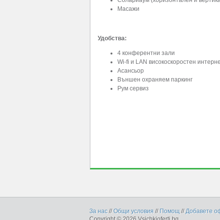
Масажи
Удобства:
4 конферентни зали
Wi-fi и LAN високоскоростен интерн
Асансьор
Външен охраняем паркинг
Рум сервиз
За нас
//
Общи условия
//
Помощ
//
Добавете о
Copyright © 2026 Vsichkioferti.bg.