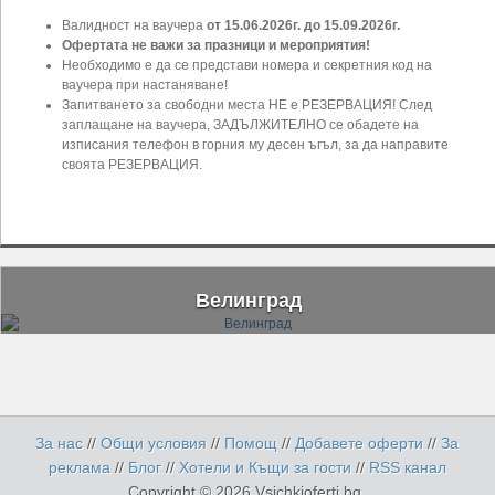
Валидност на ваучера
от 15.06.2026г. до 15.09.2026г.
Офертата не важи за празници и мероприятия!
Необходимо е да се представи номера и секретния код на
ваучера при настаняване!
Запитването за свободни места НЕ е РЕЗЕРВАЦИЯ! След
заплащане на ваучера, ЗАДЪЛЖИТЕЛНО се обадете на
изписания телефон в горния му десен ъгъл, за да направите
своята РЕЗЕРВАЦИЯ.
Велинград
За нас
//
Общи условия
//
Помощ
//
Добавете оферти
//
За
реклама
//
Блог
//
Хотели и Къщи за гости
//
RSS канал
Copyright © 2026 Vsichkioferti.bg.