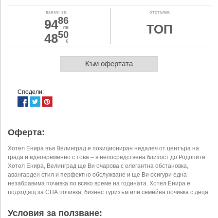
вземи за
отстъпка
86
94
ТОП
лв
50
48
€
Към офертата
Сподели:
Оферта:
Хотел Енира във Велинград е позициониран недалеч от центъра на
града и едновременно с това – в непосредствена близост до Родопите.
Хотел Енира, Велинград ще Ви очарова с елегантна обстановка,
авангарден стил и перфектно обслужване и ще Ви осигури една
незабравима почивка по всяко време на годината. Хотел Енира е
подходящ за СПА почивка, бизнес туризъм или семейна почивка с деца.
Условия за ползване: