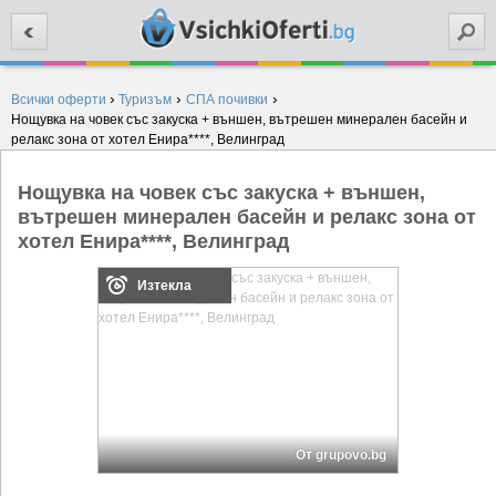
Търси
›
›
›
Всички оферти
Туризъм
СПА почивки
Нощувка на човек със закуска + външен, вътрешен минерален басейн и
релакс зона от хотел Енира****, Велинград
Нощувка на човек със закуска + външен,
вътрешен минерален басейн и релакс зона от
хотел Енира****, Велинград
Изтекла
От grupovo.bg