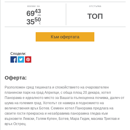
вземи за
отстъпка
43
69
ТОП
лв
50
35
€
Към офертата
Сподели:
Оферта:
Разположен сред тишината и спокойствието на очарователен
планински парк на град Априлци, с обща площ 20 декара, хотел
Панорама e идеалното място за Вашата пълноценна почивка, далеч от
шума на големия град. Хотелът се намира в подножието на
величествения връх Ботев. Семеен хотел Панорама предлага на
своите гости прекрасна и незабравима панорамна гледка към
върховете Левски, Голям Купен, Ботев, Мара Гидик, масива Триглав и
връх Острец.