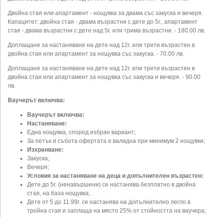
Двойна стая или апартамент - нощувка за двама със закуска и вечеря.
Капацитет: двойна стая - двама възрастни с дете до 5г., апартамент
стая - двама възрастни с дете над 5г. или трима възрастни. - 180.00 лв.
Доплащане за настаняване на дете над 12г. или трети възрастен в
двойна стая или апартамент за нощувка със закуска. - 70.00 лв.
Доплащане за настаняване на дете над 12г. или трети възрастен в
двойна стая или апартамент за нощувка със закуска и вечеря. - 90.00
лв.
Ваучерът включва:
Ваучерът включва:
Настаняване:
Една нощувка, според избран вариант;
За петък и събота офертата е валидна при минимум 2 нощувки;
Изхранване:
Закуска;
Вечеря;
Условия за настаняване на деца и допълнителен възрастен:
Дете до 5г. (ненавършени) се настанява безплатно в двойна
стая, на база нощувка;
Дете от 5 до 11.99г. се настанява на допълнително легло в
тройна стая и заплаща на място 25% от стойността на ваучера;