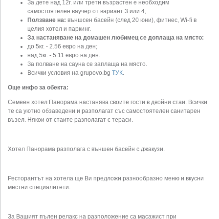
За дете над 12г. или трети възрастен е необходим
самостоятелен ваучер от вариант 3 или 4;
Ползване на:
външсен басейн (след 20 юни), фитнес, Wi-fi в
целия хотел и паркинг.
За настаняване на домашен любимец се доплаща на място:
до 5кг. - 2.56 евро на ден;
над 5кг. - 5.11 евро на ден.
За полване на сауна се заплаща на място.
Всички условия на grupovo.bg
ТУК
.
Още инфо за обекта:
Семеен хотел Панорама настанява своите гости в двойни стаи. Всички
те са уютно обзаведени и разполагат със самостоятелен санитарен
възел. Някои от стаите разполагат с тераси.
Хотел Панорама разполага с външен басейн с джакузи.
Ресторантът на хотела ще Ви предложи разнообразно меню и вкусни
местни специалитети.
За Вашият пълен релакс на разположение са масажист при