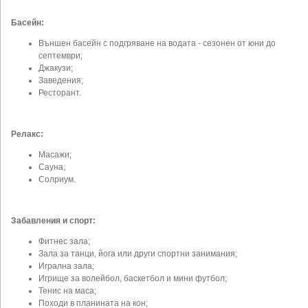
Басейн:
Външен басейн с подгряване на водата - сезонен от юни до
септември;
Джакузи;
Заведения;
Ресторант.
Релакс:
Масажи;
Сауна;
Солриум.
Забавления и спорт:
Фитнес зала;
Зала за танци, йога или други спортни занимания;
Игрална зала;
Игрище за волейбол, баскетбол и мини футбол;
Тенис на маса;
Походи в планината на кон;