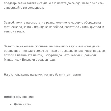
предварителна заявка и сауна. А ако искате да се сдобиeте с бърз тен,
заповядайте в и солариума.
За любителите на спорта, на разположение е модерно оборудвана
фитнес зала, както и игрище за волейбол, баскетбол и мини футбол, и
тенис на маса.
За гостите на хотела любители на планинския туризъм могат да се
организират походи с водач до някои от съседните планински върхове,
походи в планината на кон, Екскурзии до Батошевски и Троянски
Манастир, и Ексурзии с велосипеди.
На разположение на всички гости е безплатен паркинг.
Видове помещения:
Двойни стаи