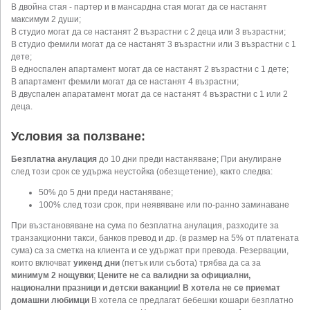
В двойна стая - партер и в мансардна стая могат да се настанят
максимум 2 души;
В студио могат да се настанят 2 възрастни с 2 деца или 3 възрастни;
В студио фемили могат да се настанят 3 възрастни или 3 възрастни с 1
дете;
В едноспален апартамент могат да се настанят 2 възрастни с 1 дете;
В апартамент фемили могат да се настанят 4 възрастни;
В двуспален апаратамент могат да се настанят 4 възрастни с 1 или 2
деца.
Условия за ползване:
Безплатна анулация
до 10 дни преди настаняване; При анулиране
след този срок се удържа неустойка (обезщетение), както следва:
50% до 5 дни преди настаняване;
100% след този срок, при неявяване или по-ранно заминаване
При възстановяване на сума по безплатна анулация, разходите за
транзакционни такси, банков превод и др. (в размер на 5% от платената
сума) са за сметка на клиента и се удържат при превода. Резервации,
които включват
уикенд дни
(петък или събота) трябва да са за
минимум 2 нощувки
;
Цените не са валидни за официални,
национални празници и детски ваканции!
В хотела не се приемат
домашни любимци
В хотела се предлагат бебешки кошари безплатно