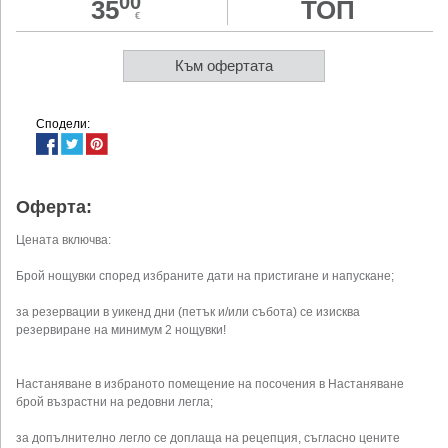
00
35
ТОП
€
Към офертата
Сподели:
Оферта:
Цената включва:
Брой нощувки според избраните дати на пристигане и напускане;
за резервации в уикенд дни (петък и/или събота) се изисква
резервиране на минимум 2 нощувки!
Настаняване в избраното помещение на посочения в Настаняване
брой възрастни на редовни легла;
за допълнително легло се доплаща на рецепция, съгласно цените