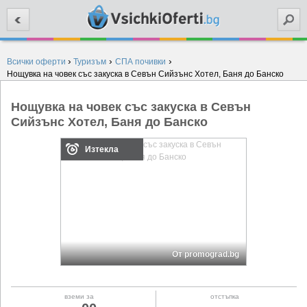
Търси
›
›
›
Всички оферти
Туризъм
СПА почивки
Нощувка на човек със закуска в Севън Сийзънс Хотел, Баня до Банско
Нощувка на човек със закуска в Севън
Сийзънс Хотел, Баня до Банско
Изтекла
От promograd.bg
вземи за
отстъпка