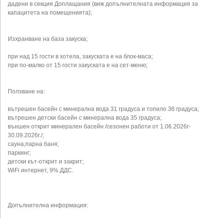
дадени в секция Доплащания (виж допълнителната информация за
капацитета на помещенията);
Изхранване на база закуска;
при над 15 гости в хотела, закуската е на блок-маса;
при по-малко от 15 гости закуската е на сет-меню;
Ползване на:
вътрешен басейн с минерална вода 31 градуса и топило 36 градуса;
вътрешен детски басейн с минерална вода 35 градуса;
външен открит минерален басейн /сезонен работи от 1.06.2026г-
30.09.2026г./;
сауна,парна баня;
паркинг;
детски кът-открит и закрит;
WiFi интернет, 9% ДДС.
Допълнителна информация: