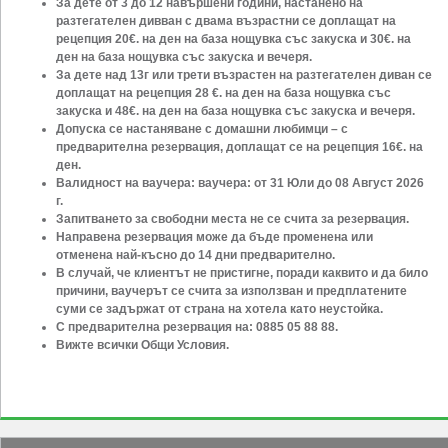
За дете от 3 до 12 навършени години, настанено на
разтегателен дивван с двама възрастни се доплащат на
рецепция 20€. на ден на база нощувка със закуска и 30€. на
ден на база нощувка със закуска и вечеря.
За дете над 13г или трети възрастен на разтегателен диван се
доплащат на рецепция 28 €. на ден на база нощувка със
закуска и 48€. на ден на база нощувка със закуска и вечеря.
Допуска се настаняване с домашни любимци – с
предварителна резервация, доплащат се на
рецепция 16€. на
ден.
Валидност на ваучера:
ваучера: от 31 Юли до 08 Август 2026
г.
Запитването за свободни места не се счита за резервация.
Направена резервация може да бъде променена или
отменена най-късно до 14 дни предварително.
В случай, че клиентът не пристигне, поради каквито и да било
причини, ваучерът се счита за използван и предплатените
суми се задържат от страна на хотела като неустойка.
С предварителна резервация на: 0885 05 88 88.
Вижте всички Общи Условия.