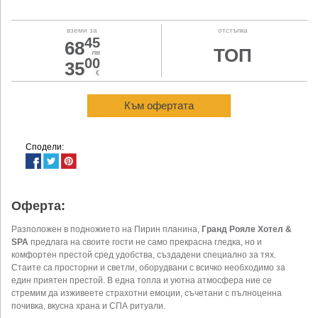
вземи за
отстъпка
45
68
ТОП
лв
00
35
€
Към офертата
Сподели:
Оферта:
Разположен в подножието на Пирин планина,
Гранд Рояле Хотел &
SPA
предлага на своите гости не само прекрасна гледка, но и
комфортен престой сред удобства, създадени специално за тях.
Стаите са просторни и светли, оборудвани с всичко необходимо за
един приятен престой. В една топла и уютна атмосфера ние се
стремим да изживеете страхотни емоции, съчетани с пълноценна
почивка, вкусна храна и СПА ритуали.