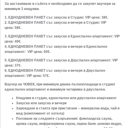
За настаняване в събота e необходимо да се закупят ваучери за
минимум 3 нощувки.
1.
ЕДНОДНЕВЕН ПАКЕТ със закуска в Студио
: VIP цена: 38€.
2. EДНОДНЕВЕН ПАКЕТ със закуска и вечеря в Студио: VIP
цена:
58€.
3.
EДНОДНЕВЕН ПАКЕТ
със закуска в Едноспален апартамент
: VIP
цена: 40€.
4.
EДНОДНЕВЕН ПАКЕТ
със закуска и вечеря в Едноспален
апартамент: VIP цена: 60€.
5. EДНОДНЕВЕН ПАКЕТ със закуска в Двуспален апартамент: VIP
цена: 37€.
6. EДНОДНЕВЕН ПАКЕТ със закуска и вечеря в Двуспален
апартамент: VIP цена: 57€.
Ваучер на ЧОВЕК, при минимум двама пълноплащащи в студио/
едноспален апартамент и минимум четирима в двуспален.
Нощувки в студио, едноспален или двуспален апартамент
Закуска или закуска и вечеря
Зареждане в стаята при пристигане – минерална вода, чай и
мед (комплимент от хотела)
Ползване на следните съоръжения: финландска сауна,
арома сауна, инфрачервена сауна, парна баня. шоково ведро,