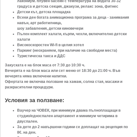
лакониум. плувен басейн с температура на водата 30-32
градуса и детска секция, джакузи, релакс зона, фитнес
Детски кът, детска площадка
Всеки ден богата анимационна програма за деца - занимания
навън, арт работилница,
шоу забавления, детски киновечери
Пълен комплект халати, кърпи, чехли, включително детски
халати
Високоскоростен Wi-fi в целия хотел
Паркинг (неохраняем, при наличие на свободни места)
Туристическа такса и ДДС
Закуската е на блок маса от 7:30 до 10:30 ч.
Вечерята е на блок маса или сет меню от 18:30 до 21:00 ч. Във
вечерята няма включени
напитки.
Офертата не включва ползване на хамам, солна стая, масажи и
разкрасителни процедури.
Условия за ползване:
Ваучер на ЧОВЕК, при минимум двама пълноплащащи в
студио/едноспален апартамент и минимум четирима в
двуспален.
За дете до 2 навършени години се доплащат на рецепция по
8€. на ден.