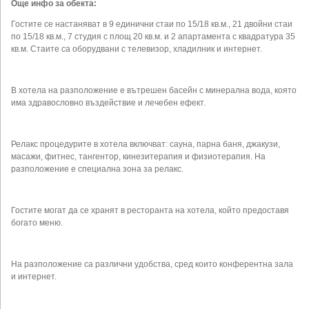
Още инфо за обекта:
Гостите се настаняват в 9 единични стаи по 15/18 кв.м., 21 двойни стаи
по 15/18 кв.м., 7 студия с площ 20 кв.м. и 2 апартамента с квадратура 35
кв.м. Стаите са оборудвани с телевизор, хладилник и интернет.
В хотела на разположение е вътрешен басейн с минерална вода, която
има здравословно въздействие и лечебен ефект.
Релакс процедурите в хотела включват: сауна, парна баня, джакузи,
масажи, фитнес, тангентор, кинезитерапия и физиотерапия. На
разположение е специална зона за релакс.
Гостите могат да се хранят в ресторанта на хотела, който предоставя
богато меню.
На разположение са различни удобства, сред които конферентна зала
и интернет.