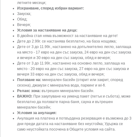
летните месеци;
Изхранване, според избран вариант:
Закуска;
Обяд;
Вечеря;
Условия за настаняване на деца:
В двойна стая няма възможност за настаняване на дете!
Дете до 2.99г. се настанява безплатно, на база нощувка;
Дете от 3 до 11.99г., настанено на допълнително легло, заплаща
на място - 17 евро на ден със закуска, 24 евро на ден със закуска
и вечеря и 30 евро на ден със закуска, обяд и вечеря;
Дете от 3 до 11.99г., настанено на основно легло, заплаща на
място - 20 евро на ден със закуска, 27 евро на ден със закуска и
вечеря 33 евро на ден със закуска, обяд и вечеря;
Ползване на:
минерален басейн (открит или закрит, според
сезона), джакузи с минерална вода, паркинг и wi-fi.
Релакс зона:
вътрешен минерален басейн.
ВАЖНО:
При закупуване на уикенд пакет (петък и събота), може
безплатно да ползвате парна баня, сауна и вътрешен
минерален басейн;
Условия за анулация:
Анулация на платена и потвърдена резервация е възможна до 3
дни преди датата на настаняване без неустойка; Удържа се
само неустойката посочена в Общите условия на сайта.