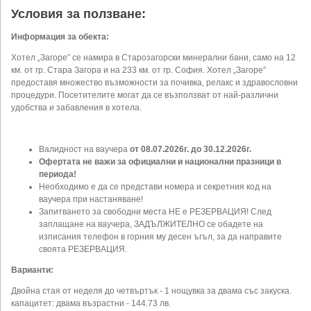
Условия за ползване:
Информация за обекта:
Хотел „Загоре” се намира в Старозагорски минерални бани, само на 12
км. от гр. Стара Загора и на 233 км. от гр. София. Хотел „Загоре”
предоставя множество възможности за почивка, релакс и здравословни
процедури. Посетителите могат да се възползват от най-различни
удобства и забавления в хотела.
Валидност на ваучера
от 08.07.2026г. до 30.12.2026г.
Офертата не важи за официални и национални празници в
периода!
Необходимо е да се представи номера и секретния код на
ваучера при настаняване!
Запитването за свободни места НЕ е РЕЗЕРВАЦИЯ! След
заплащане на ваучера, ЗАДЪЛЖИТЕЛНО се обадете на
изписания телефон в горния му десен ъгъл, за да направите
своята РЕЗЕРВАЦИЯ.
Варианти:
Двойна стая от неделя до четвъртък - 1 нощувка за двама със закуска.
капацитет: двама възрастни - 144.73 лв.