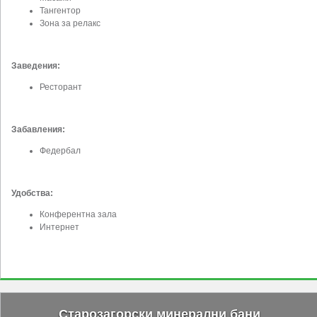
Тангентор
Зона за релакс
Заведения:
Ресторант
Забавления
:
Федербал
Удобства:
Конферентна зала
Интернет
Старозагорски минерални бани