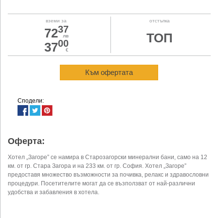
вземи за
отстъпка
37
72
ТОП
лв
00
37
€
Към офертата
Сподели:
Оферта:
Хотел „Загоре” се намира в Старозагорски минерални бани, само на 12
км. от гр. Стара Загора и на 233 км. от гр. София. Хотел „Загоре”
предоставя множество възможности за почивка, релакс и здравословни
процедури. Посетителите могат да се възползват от най-различни
удобства и забавления в хотела.