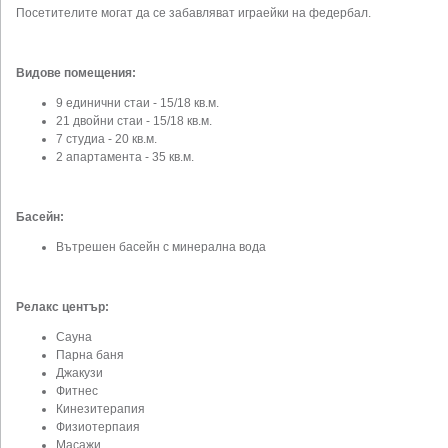
Посетителите могат да се забавляват играейки на федербал.
Видове помещения
:
9 единични стаи - 15/18 кв.м.
21 двойни стаи - 15/18 кв.м.
7 студиа - 20 кв.м.
2 апартамента - 35 кв.м.
Басейн:
Вътрешен басейн с минерална вода
Релакс център:
Сауна
Парна баня
Джакузи
Фитнес
Кинезитерапия
Физиотерпаия
Масажи