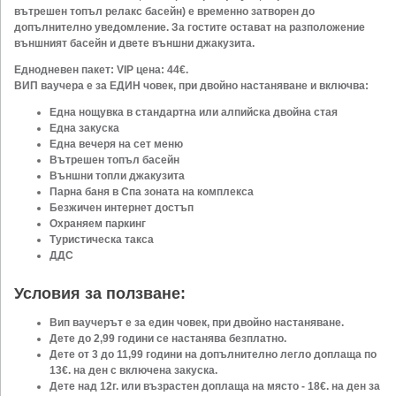
вътрешен топъл релакс басейн) е временно затворен до
допълнително уведомление. За гостите остават на разположение
външният басейн и двете външни джакузита.
Еднодневен пакет: VIP цена: 44€.
ВИП ваучера е за ЕДИН човек, при двойно настаняване и включва:
Една нощувка в стандартна или алпийска двойна стая
Една закуска
Една вечеря на сет меню
Вътрешен топъл басейн
Външни топли джакузита
Парна баня в Спа зоната на комплекса
Безжичен интернет достъп
Охраняем паркинг
Туристическа такса
ДДС
Условия за ползване:
Вип ваучерът е за един човек, при двойно настаняване.
Дете до 2,99 години се настанява безплатно.
Дете от 3 до 11,99 години на допълнително легло доплаща по
13€. на ден с включена закуска.
Дете над 12г. или възрастен доплаща на място - 18€. на ден за