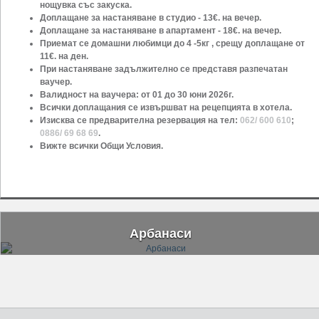
нощувка със закуска.
Доплащане за настаняване в студио - 13€. на вечер.
Доплащане за настаняване в апартамент - 18€. на вечер.
Приемат се домашни любимци до 4 -5кг , срещу доплащане от
11€. на ден.
При настаняване задължително се представя разпечатан
ваучер.
Валидност на ваучера: от 01 до 30 юни 2026г.
Всички доплащания се извършват на рецепцията в хотела.
Изисква се предварителна резервация на тел:
062/ 600 610
;
0886/ 69 68 69
.
Вижте всички Общи Условия.
Арбанаси