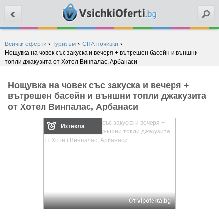
Търси
›
›
›
Всички оферти
Туризъм
СПА почивки
Нощувка на човек със закуска и вечеря + вътрешен басейн и външни
топли джакузита от Хотел Винпалас, Арбанаси
Нощувка на човек със закуска и вечеря +
вътрешен басейн и външни топли джакузита
от Хотел Винпалас, Арбанаси
Изтекла
От vipoferta.bg