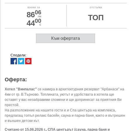
вземи за
отстъпка
06
86
ТОП
лв
00
44
€
Към офертата
Сподели:
Оферта:
Хотел "Винпалас"
се намира в архитектурния резерват "Арбанаси" на
4км от гр. В.Търново. Топлината, уютът и удобствата в хотела ще
оставят у вас незабравими спомени и ще допринесат за приятния Ви
престой.
На разположение на нашите гости е и Спа центъра на комплекса,
предлагащ топъл релакс басейн, сауна и парна баня, както и вътрешен
и външен детски кът.
Считано от 15.06.2026 г., СПА центърът (сауна, парна баня и