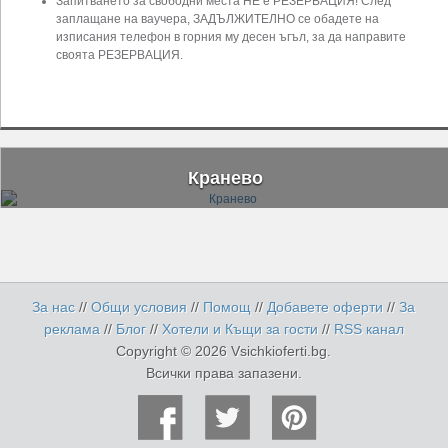
Запитването за свободни места НЕ е РЕЗЕРВАЦИЯ! След
заплащане на ваучера, ЗАДЪЛЖИТЕЛНО се обадете на
изписания телефон в горния му десен ъгъл, за да направите
своята РЕЗЕРВАЦИЯ.
Кранево
За нас
//
Общи условия
//
Помощ
//
Добавете оферти
//
За
реклама
//
Блог
//
Хотели и Къщи за гости
//
RSS канал
Copyright © 2026 Vsichkioferti.bg.
Всички права запазени.