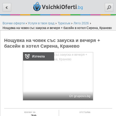
Търси
›
›
›
›
Всички оферти
Услуги в твоя град
Туризъм
Лято 2026
Нощувка на човек със закуска и вечеря + басейн в хотел Сирена, Кранево
Нощувка на човек със закуска и вечеря +
басейн в хотел Сирена, Кранево
Изтекла
От grupovo.bg
вземи за
отстъпка