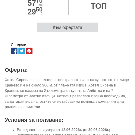
70
57
ТОП
лв
50
29
€
Към офертата
Сподели:
Оферта:
Хотел Сирена е разположен в централната част на курортното селище
Кранево и е на около 900 м. от плажната ивица. Хотел Сирена в
Кранево се намира на 2 километра от куротрта Албетна и на 7
километра от Златни пясъци. Хотелът разполага с всико необходимо,
за да гарантира на гостите си незабравима почивка в компанията на
роднини и приятели.
Условия за ползване:
Валидност на ваучера
от 12.06.2026г. до 30.06.2026г.;