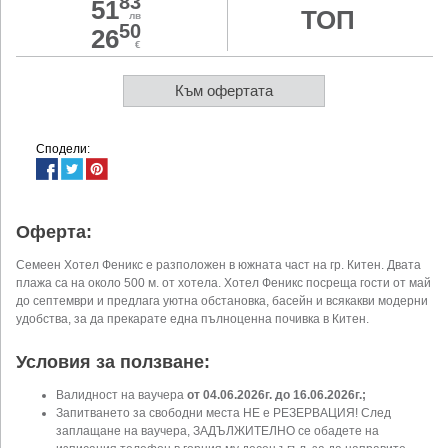
83
51
ТОП
лв
50
26
€
Към офертата
Сподели:
Оферта:
Семеен Хотел Феникс е разположен в южната част на гр. Китен. Двата
плажа са на около 500 м. от хотела. Хотел Феникс посреща гости от май
до септември и предлага уютна обстановка, басейн и всякакви модерни
удобства, за да прекарате една пълноценна почивка в Китен.
Условия за ползване:
Валидност на ваучера
от 04.06.2026г. до 16.06.2026г.;
Запитването за свободни места НЕ е РЕЗЕРВАЦИЯ! След
заплащане на ваучера, ЗАДЪЛЖИТЕЛНО се обадете на