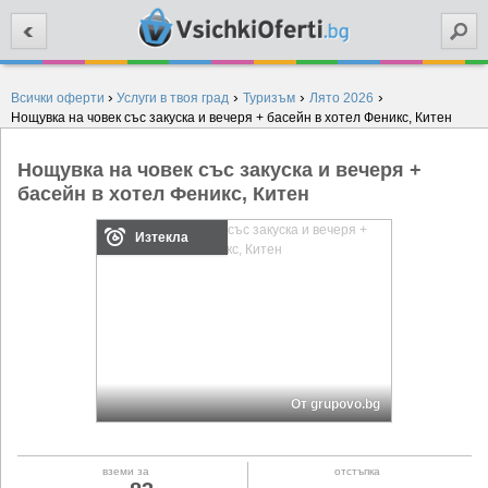
Търси
›
›
›
›
Всички оферти
Услуги в твоя град
Туризъм
Лято 2026
Нощувка на човек със закуска и вечеря + басейн в хотел Феникс, Китен
Нощувка на човек със закуска и вечеря +
басейн в хотел Феникс, Китен
Изтекла
От grupovo.bg
вземи за
отстъпка