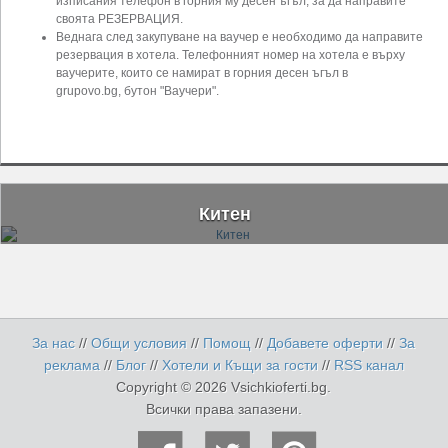
изписания телефон в горния му десен ъгъл, за да направите
своята РЕЗЕРВАЦИЯ.
Веднага след закупуване на ваучер е необходимо да направите
резервация в хотела. Телефонният номер на хотела е върху
ваучерите, които се намират в горния десен ъгъл в
grupovo.bg, бутон "Ваучери".
Китен
За нас
//
Общи условия
//
Помощ
//
Добавете оферти
//
За
реклама
//
Блог
//
Хотели и Къщи за гости
//
RSS канал
Copyright © 2026 Vsichkioferti.bg.
Всички права запазени.