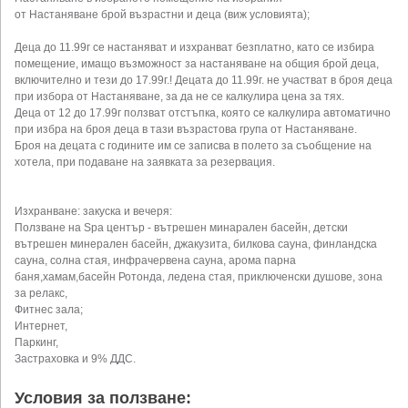
от Настаняване брой възрастни и деца (виж условията);
Деца до 11.99г се настаняват и изхранват безплатно, като се избира
помещение, имащо възможност за настаняване на общия брой деца,
включително и тези до 17.99г.! Децата до 11.99г. не участват в броя деца
при избора от Настаняване, за да не се калкулира цена за тях.
Деца от 12 до 17.99г ползват отстъпка, която се калкулира автоматично
при избра на броя деца в тази възрастова група от Настаняване.
Броя на децата с годините им се записва в полето за съобщение на
хотела, при подаване на заявката за резервация.
Изхранване: закуска и вечеря:
Ползване на Spa център - вътрешен минарален басейн, детски
вътрешен минерален басейн, джакузита, билкова сауна, финландска
сауна, солна стая, инфрачервена сауна, арома парна
баня,хамам,басейн Ротонда, ледена стая, приключенски душове, зона
за релакс,
Фитнес зала;
Интернет,
Паркинг,
Застраховка и 9% ДДС.
Условия за ползване: