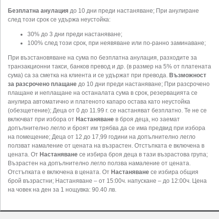
Безплатна анулация
до 10 дни преди настаняване; При анулиране
след този срок се удържа неустойка:
30% до 3 дни преди настаняване;
100% след този срок, при неявяване или по-ранно заминаване;
При възстановяване на сума по безплатна анулация, разходите за
транзакционни такси, банков превод и др. (в размер на 5% от платената
сума) са за сметка на клиента и се удържат при превода.
Възможност
за разсрочено плащане
до 10 дни преди настаняване; При разсрочено
плащане и неплащане на останалата сума в срок, резервацията се
анулира автоматично и платеното капаро остава като неустойка
(обезщетение); Деца от 0 до 11.99 г. се настаняват безплатно. Те не се
включват при избора от
Настаняване
в броя деца, но заемат
допълнително легло и броят им трябва да се има предвид при избора
на помещение; Деца от 12 до 17,99 години на допълнително легло
ползват намаление от цената на възрастен. Отстъпката е включена в
цената. От
Настаняване
се избира броя деца в тази възрастова група;
Възрастен на допълнително легло ползва намаление от цената.
Отстъпката е включена в цената. От
Настаняване
се избира общия
брой възрастни; Настаняване – от 15:00ч. напускане – до 12:00ч. Цена
на човек на ден за 1 нощувка: 90.40 лв.