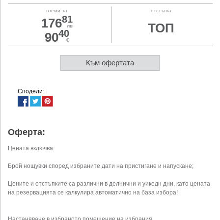
вземи за
отстъпка
81
176
ТОП
лв
40
90
€
Към офертата
Сподели:
Оферта:
Цената включва:
Брой нощувки според избраните дати на пристигане и напускане;
Цените и отстъпките са различни в делнични и уикедн дни, като цената
на резервацията се калкулира автоматично на база избора!
Настаняване в избраното помещение на избрания