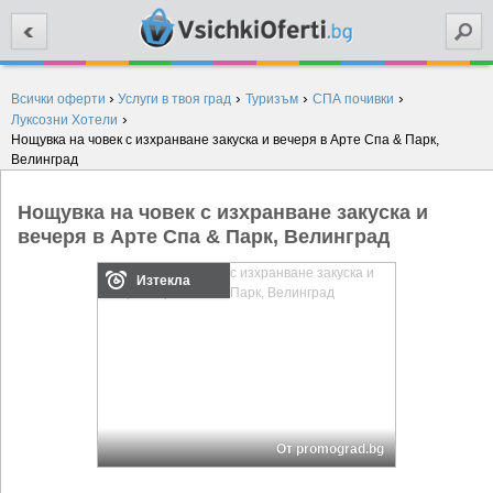
Търси
›
›
›
›
Всички оферти
Услуги в твоя град
Туризъм
СПА почивки
›
Луксозни Хотели
Нощувка на човек с изхранване закуска и вечеря в Арте Спа & Парк,
Велинград
Нощувка на човек с изхранване закуска и
вечеря в Арте Спа & Парк, Велинград
Изтекла
От promograd.bg