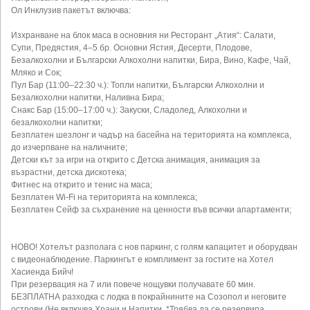
Ол Инклузив пакетът включва:
Изхранване на блок маса в основния ни Ресторант „Атия“: Салати,
Супи, Предястия, 4–5 бр. Основни Ястия, Десерти, Плодове,
Безалкохолни и Български Алкохолни напитки, Бира, Вино, Кафе, Чай,
Мляко и Сок;
Пул Бар (11:00–22:30 ч.): Топли напитки, Български Алкохолни и
Безалкохолни напитки, Наливна Бира;
Снакс Бар (15:00–17:00 ч.): Закуски, Сладолед, Алкохолни и
безалкохолни напитки;
Безплатен шезлонг и чадър на басейна на територията на комплекса,
до изчерпване на наличните;
Детски кът за игри на открито с Детска анимация, анимация за
възрастни, детска дискотека;
Фитнес на открито и тенис на маса;
Безплатен Wi-Fi на територията на комплекса;
Безплатен Сейф за съхранение на ценности във всички апартаменти;
НОВО! Хотелът разполага с нов паркинг, с голям капацитет и оборудван
с видеонаблюдение. Паркингът е комплимент за гостите на Хотел
Хасиенда Бийч!
При резервация на 7 или повече нощувки получавате 60 мин.
БЕЗПЛАТНА разходка с лодка в покрайнините на Созопол и неговите
острови (Не включва Храни и Напитки, *Трябва да се резервира