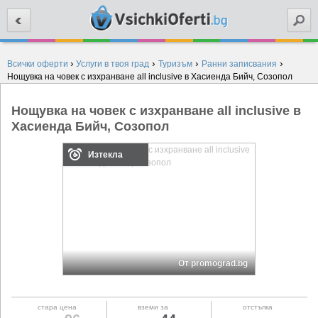
Търси
›
›
›
›
Всички оферти
Услуги в твоя град
Туризъм
Ранни записвания
Нощувка на човек с изхранване all inclusive в Хасиенда Бийч, Созопол
Нощувка на човек с изхранване all inclusive в
Хасиенда Бийч, Созопол
Изтекла
От promograd.bg
стара цена
вземи за
отстъпка