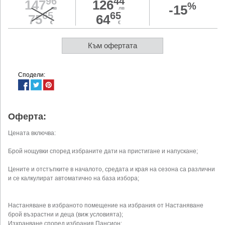
96
44
147
126
%
-15
лв
лв
65
65
75
64
€
€
Към офертата
Сподели:
Оферта:
Цената включва:
Брой нощувки според избраните дати на пристигане и напускане;
Цените и отстъпките в началото, средата и края на сезона са различни
и се калкулират автоматично на база избора;
Настаняване в избраното помещение на избрания от Настаняване
брой възрастни и деца (виж условията);
Изхранване според избрания Пансион;