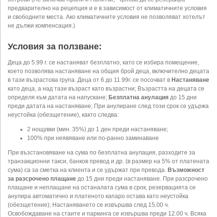
предварително на рецепция и е в зависимост от климатичните условия
и свободните места. Ако климатичните условия не позволяват хотелът
не дължи компенсация.)
Условия за ползване:
Деца до 5.99 г. се настаняват безплатно, като се избира помещение,
което позволява настаняване на общия брой деца, включително децата
в тази възрастова група. Деца от 6 до 11.99г. се посочват в
Настаняване
като деца, а над тази възраст като възрастни; Възрастта на децата се
определя към датата на напускане;
Безплатна анулация
до 15 дни
преди датата на настаняване; При анулиране след този срок се удържа
неустойка (обезщетение), както следва:
2 нощувки (мин. 35%) до 1 ден преди настаняване;
100% при неявяване или по-ранно заминаване
При възстановяване на сума по безплатна анулация, разходите за
транзакционни такси, банков превод и др. (в размер на 5% от платената
сума) са за сметка на клиента и се удържат при превода.
Възможност
за разсрочено плащане
до 15 дни преди настаняване. При разсрочено
плащане и неплащане на останалата сума в срок, резервацията се
анулира автоматично и платеното капаро остава като неустойка
(обезщетение); Настаняването се извършва след 15.00 ч.
Освобождаване на стаите и паркинга се извършва преди 12.00 ч. Всяка