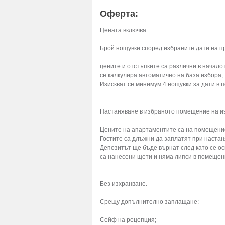
Оферта:
Цената включва:
Брой нощувки според избраните дати на пр
цените и отстъпките са различни в началот
се калкулира автоматично на база избора;
Изискват се минимум 4 нощувки за дати в пе
Настаняване в избраното помещение на из
Цените на апартаментите са на помещени
Гостите са длъжни да заплатят при настаня
Депозитът ще бъде върнат след като се ос
са нанесени щети и няма липси в помещени
Без изхранване.
Срещу допълнително заплащане:
Сейф на рецепция;