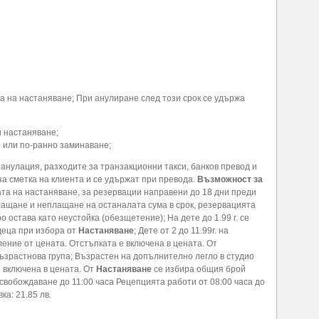
а на настаняване; При анулиране след този срок се удържа
и настаняване;
е или по-ранно заминаване;
анулация, разходите за транзакционни такси, банков превод и
 за сметка на клиента и се удържат при превода.
Възможност за
ата на настаняване, за резервации направени до 18 дни преди
лащане и неплащане на останалата сума в срок, резервацията
 остава като неустойка (обезщетение); На дете до 1.99 г. се
 деца при избора от
Настаняване
; Дете от 2 до 11.99г. на
ение от цената. Отстъпката е включена в цената. От
възрастнова група; Възрастен на допълнително легло в студио
 включена в цената. От
Настаняване
се избира общия брой
освобождаване до 11:00 часа Рецепцията работи от 08:00 часа до
ка: 21.85 лв.