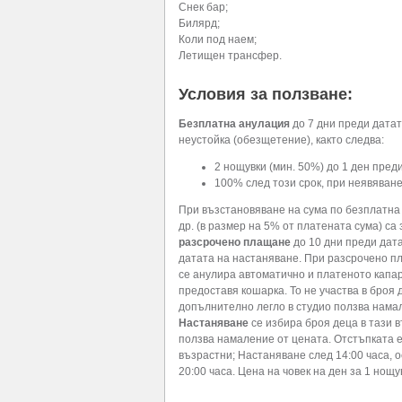
Снек бар;
Билярд;
Коли под наем;
Летищен трансфер.
Условия за ползване:
Безплатна анулация
до 7 дни преди датат
неустойка (обезщетение), както следва:
2 нощувки (мин. 50%) до 1 ден пред
100% след този срок, при неявяван
При възстановяване на сума по безплатна 
др. (в размер на 5% от платената сума) са
разсрочено плащане
до 10 дни преди дат
датата на настаняване. При разсрочено п
се анулира автоматично и платеното капаро
предоставя кошарка. То не участва в броя
допълнително легло в студио ползва намал
Настаняване
се избира броя деца в тази 
ползва намаление от цената. Отстъпката е
възрастни; Настаняване след 14:00 часа, 
20:00 часа. Цена на човек на ден за 1 нощув