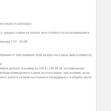
истигане и напускане;
о, средата и края на сезона, като стойността на резервацията
риода 1.07 - 20.08!
брания от Настаняване брой възрастни и деца (виж условията);
е;
ване депозит в размер на 100 € | 195.58 лв. за помещение.
вободи помещението в деня на отпътуване, при условие, че не
ето, в което са били настанени и оборудването в общите части.