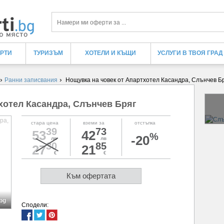
Търси
ЕРТИ
ТУРИЗЪМ
ХОТЕЛИ И КЪЩИ
УСЛУГИ В ТВОЯ ГРАД
›
›
Ранни записвания
Нощувка на човек от Апартхотел Касандра, Слънчев Б
хотел Касандра, Слънчев Бряг
стара цена
вземи за
отстъпка
39
73
53
42
%
-20
лв
лв
30
85
27
21
€
€
Към офертата
bg
Сподели: