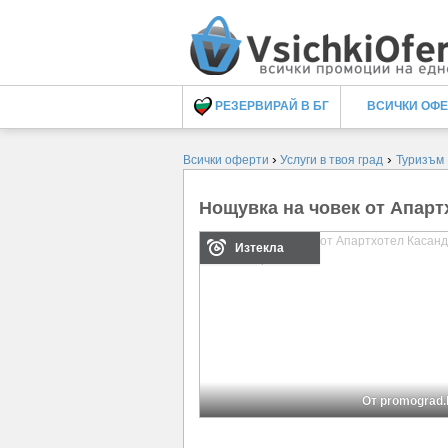
РЕЗЕРВИРАЙ В БГ
ВСИЧКИ ОФ
›
›
Всички оферти
Услуги в твоя град
Туризъм
Нощувка на човек от Апарт
Изтекла
От promograd.