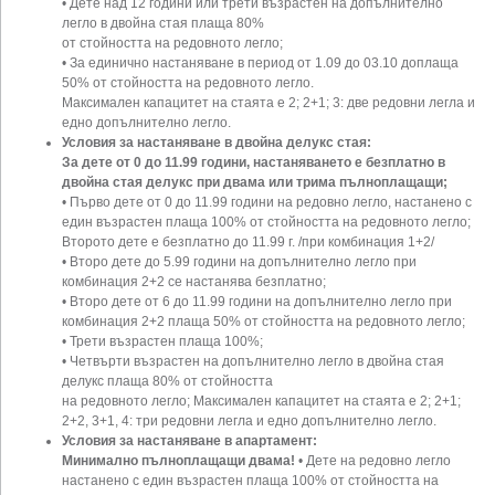
• Дете над 12 години или трети възрастен на допълнително
легло в двойна стая плаща 80%
от стойността на редовното легло;
• За единично настаняване в период от 1.09 до 03.10 доплаща
50% от стойността на редовното легло.
Максимален капацитет на стаята е 2; 2+1; 3: две редовни легла и
едно допълнително легло.
Условия за настаняване в двойна делукс стая:
За дете от 0 до 11.99 години, настаняването е безплатно в
двойна стая делукс при двама
или трима пълноплащащи;
• Първо дете от 0 до 11.99 години на редовно легло, настанено с
един възрастен плаща 100% от стойността на редовното легло;
Второто дете е безплатно до 11.99 г. /при комбинация 1+2/
• Второ дете до 5.99 години на допълнително легло при
комбинация 2+2 се настанява безплатно;
• Второ дете от 6 до 11.99 години на допълнително легло при
комбинация 2+2 плаща 50% от стойността на редовното легло;
• Трети възрастен плаща 100%;
• Четвърти възрастен на допълнително легло в двойна стая
делукс плаща 80% от стойността
на редовното легло; Максимален капацитет на стаята е 2; 2+1;
2+2, 3+1, 4: три редовни легла и едно допълнително легло.
Условия за настаняване в апартамент:
Минимално пълноплащащи двама!
• Дете на редовно легло
настанено с един възрастен плаща 100% от стойността на