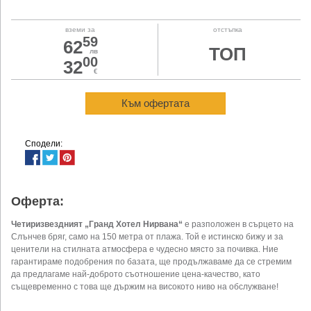
вземи за
отстъпка
59
62
ТОП
лв
00
32
€
Към офертата
Сподели:
Оферта:
Четиризвездният „Гранд Хотел Нирвана“
е разположен в сърцето на
Слънчев бряг, само на 150 метра от плажа. Той е истинско бижу и за
ценители на стилната атмосфера е чудесно място за почивка. Ние
гарантираме подобрения по базата, ще продължаваме да се стремим
да предлагаме най-доброто съотношение цена-качество, като
същевременно с това ще държим на високото ниво на обслужване!