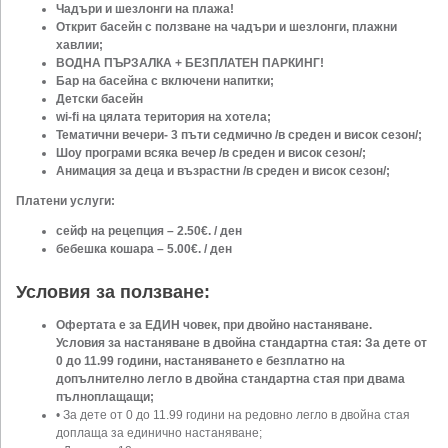
Чадъри и шезлонги на плажа!
Открит басейн с ползване на чадъри и шезлонги, плажни
хавлии;
ВОДНА ПЪРЗАЛКА + БЕЗПЛАТЕН ПАРКИНГ!
Бар на басейна с включени напитки;
Детски басейн
wi-fi на цялата територия на хотела;
Тематични вечери- 3 пъти седмично /в среден и висок сезон/;
Шоу програми всяка вечер /в среден и висок сезон/;
Анимация за деца и възрастни /в среден и висок сезон/;
Платени услуги:
сейф на рецепция – 2.50€. / ден
бебешка кошара – 5.00€. / ден
Условия за ползване:
Офертата е за ЕДИН човек, при двойно настаняване.
Условия за настаняване в двойна стандартна стая: ​
За дете от
0 до 11.99 години, настаняването е безплатно на
допълнително легло в двойна стандартна стая при двама
пълноплащащи;
• За дете от 0 до 11.99 години на редовно легло в двойна стая
доплаща за единично настаняване;