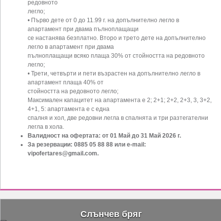
редовното
легло;
• Първо дете от 0 до 11.99 г. на допълнително легло в
апартамент при двама пълноплащащи
се настанява безплатно. Второ и трето дете на допълнително
легло в апартамент при двама
пълноплащащи всяко плаща 30% от стойността на редовното
легло;
• Трети, четвърти и пети възрастен на допълнително легло в
апартамент плаща 40% от
стойността на редовното легло;
Максимален капацитет на апартамента е 2; 2+1; 2+2, 2+3, 3, 3+2,
4+1, 5: апартамента е с една
спалня и хол, две редовни легла в спалнята и три разтегателни
легла в хола.
Валидност на офертата: от 01 Май до 31 Май 2026 г.
За резервации: 0885 05 88 88 или е-mail:
vipofertares@gmail.com
.
Слънчев бряг