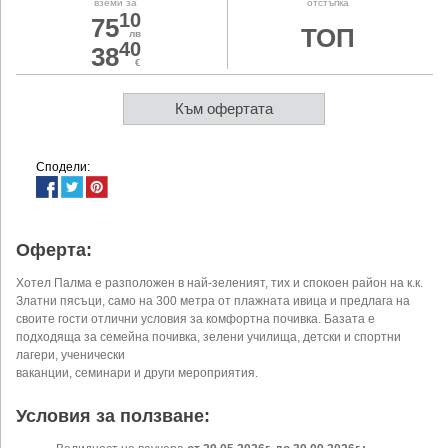
вземи за
отстъпка
10
75
ТОП
лв
40
38
€
Към офертата
Сподели:
Оферта:
Хотел Палма е разположен в най-зеленият, тих и спокоен район на к.к.
Златни пясъци, само на 300 метра от плажната ивица и предлага на
своите гости отлични условия за комфортна почивка. Базата е
подходяща за семейна почивка, зелени училища, детски и спортни
лагери, ученически
ваканции, семинари и други мероприятия.
Условия за ползване: