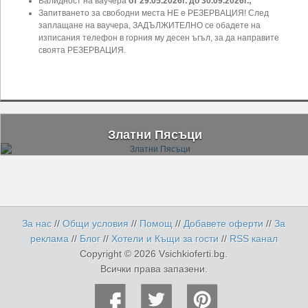
Валидност на ваучера
от 29.05.2026г. до 30.09.2026г.;
Запитването за свободни места НЕ е РЕЗЕРВАЦИЯ! След
заплащане на ваучера, ЗАДЪЛЖИТЕЛНО се обадете на
изписания телефон в горния му десен ъгъл, за да направите
своята РЕЗЕРВАЦИЯ.
Златни Пясъци
За нас
//
Общи условия
//
Помощ
//
Добавете оферти
//
За
реклама
//
Блог
//
Хотели и Къщи за гости
//
RSS канал
Copyright © 2026 Vsichkioferti.bg.
Всички права запазени.