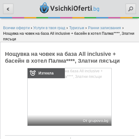
Търси
›
›
›
›
Всички оферти
Услуги в твоя град
Туризъм
Ранни записвания
Нощувка на човек на база All inclusive + басейн в хотел Палма****, Златни
пясъци
Нощувка на човек на база All inclusive +
басейн в хотел Палма****, Златни пясъци
Изтекла
От grupovo.bg