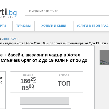
Търси
ЕРТИ
ТУРИЗЪМ
ХОТЕЛИ И КЪЩИ
УСЛУГИ В ТВОЯ ГРАД
›
›
Лято 2026
нг и чадър в Хотел Алба 4* на 100м. от плажа в Слънчев бряг от 2 до 19 Юли и 
ve + басейн, шезлонг и чадър в Хотел
 Слънчев бряг от 2 до 19 Юли и от 16 до
вземи за
отстъпка
25
166
ТОП
лв
00
85
€