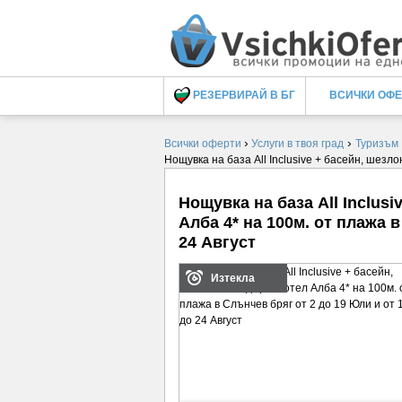
РЕЗЕРВИРАЙ В БГ
ВСИЧКИ ОФ
›
›
Всички оферти
Услуги в твоя град
Туризъм
Нощувка на база All Inclusive + басейн, шезло
Нощувка на база All Inclusi
Алба 4* на 100м. от плажа в
24 Август
Изтекла