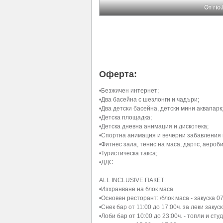
От rio
Оферта:
•Безжичен интернет;
•Два басейна с шезлонги и чадъри;
•Два детски басейна, детски мини аквапарк
•Детска площадка;
•Детска дневна анимация и дискотека;
•Спортна анимация и вечерни забавления 
•Фитнес зала, тенис на маса, дартс, аероби
•Туристическа такса;
•ДДС.
ALL INCLUSIVE ПАКЕТ:
•Изхранване на блок маса
•Основен ресторант: /блок маса - закуска 07
•Снек бар от 11:00 до 17:00ч. за леки закуск
•Лоби бар от 10:00 до 23:00ч. - топли и ст