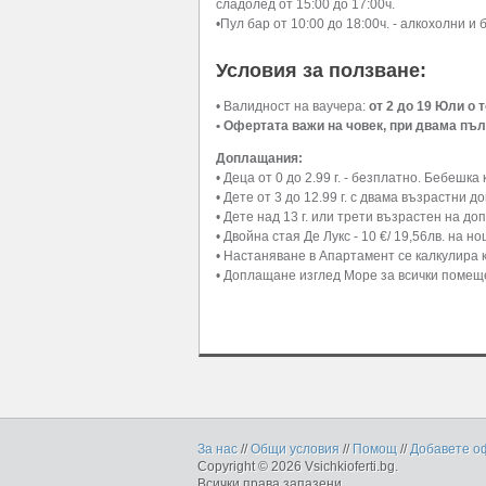
сладолед от 15:00 до 17:00ч.
•Пул бар от 10:00 до 18:00ч. - алкохолни и
Условия за ползване:
• Валидност на ваучера:
от 2 до 19 Юли о т
• Офертата важи на човек, при двама пъ
Доплащания:
• Деца от 0 до 2.99 г. - безплатно. Бебешк
• Дете от 3 до 12.99 г. с двама възрастни 
• Дете над 13 г. или трети възрастен на д
• Двойна стая Де Лукс - 10 €/ 19,56лв. на 
• Настаняване в Апартамент се калкулира 
• Доплащане изглед Море за всички помещен
За нас
//
Общи условия
//
Помощ
//
Добавете о
Copyright © 2026 Vsichkioferti.bg.
Всички права запазени.