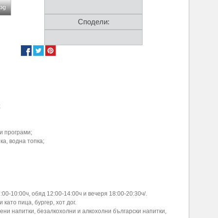
.bg
Сподели:
;
и програми;
ка, водна топка;
:00-10:00ч, обяд 12:00-14:00ч и вечеря 18:00-20:30ч/.
и като пица, бургер, хот дог.
удени напитки, безалкохолни и алкохолни български напитки,