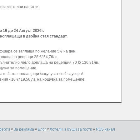
 безалкохолни напитки.
о 16 до 24 Август 2026г.
лноплащащи в двойна стая стандарт.
а кошара се заплаща по желание 5 € на ден.
доплаща на рецепци 28 €/ 54,76лв.
опълнително легло доплаща на рецепция 70 €/ 136,91лв.
нощувка за помещение.
като 4 пълноплащащи /закупуват се 4 ваучера/.
ия - 10 €/ 19,56 лв. на нощувка за помещение.
ферти
//
За реклама
//
Блог
//
Хотели и Къщи за гости
//
RSS канал