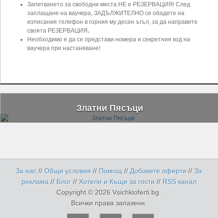
Запитването за свободни места НЕ е РЕЗЕРВАЦИЯ! След
заплащане на ваучера, ЗАДЪЛЖИТЕЛНО се обадете на
изписания телефон в горния му десен ъгъл, за да направите
своята РЕЗЕРВАЦИЯ
.
Необходимо е да се представи номера и секретния код на
ваучера при настаняване!
Златни Пясъци
За нас
//
Общи условия
//
Помощ
//
Добавете оферти
//
За
реклама
//
Блог
//
Хотели и Къщи за гости
//
RSS канал
Copyright © 2026 Vsichkioferti.bg.
Всички права запазени.