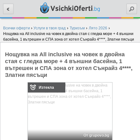
Търси
›
›
›
›
Всички оферти
Услуги в твоя град
Туризъм
Лято 2026
Нощувка на All inclusive на човек в двойна стая с гледка море + 4 външни
басейна, 1 вътрешен и СПА зона от хотел Сънрайз 4****, Златни пясъци
Нощувка на All inclusive на човек в двойна
стая с гледка море + 4 външни басейна, 1
вътрешен и СПА зона от хотел Сънрайз 4****,
Златни пясъци
Изтекла
От grupovo.bg