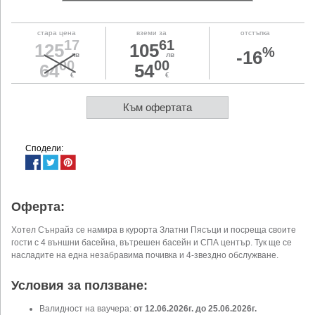
стара цена
вземи за
отстъпка
17
61
125
105
%
-16
лв
лв
00
00
64
54
€
€
Към офертата
Сподели:
Оферта:
Хотел Сънрайз се намира в курорта Златни Пясъци и посреща своите
гости с 4 външни басейна, вътрешен басейн и СПА център. Тук ще се
насладите на една незабравима почивка и 4-звездно обслужване.
Условия за ползване:
Валидност на ваучера:
от 12.06.2026г. до 25.06.2026г.