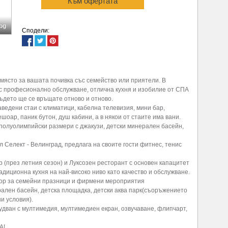
Към офертата
.bg
Сподели:
 място за вашата почивка със семейство или приятели. В
с професионално обслужване, отлична кухня и изобилие от СПА
ъдето ще се връщате отново и отново.
ведени стаи с климатици, кабелна телевизия, мини бар,
шоар, паник бутон, душ кабини, а в някои от стаите има вани.
полуолимпийски размери с джакузи, детски минерален басейн,
 Селект - Велинград, предлага на своите гости фитнес, тенис
р (през летния сезон) и Луксозен ресторант с основен капацитет
адиционна кухня на най-високо ниво като качество и обслужване.
збор за семейни празници и фирмени мероприятия
рален басейн, детска площадка, детски аква парк(съоръжението
и условия).
удван с мултимедия, мултимедиен екран, озвучаване, флипчарт,
А!