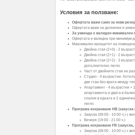
Условия за ползване:
Офертата важи само за нови резер
Офертата важи за делнични и уикен
За уикенда е валиден минимален п
Офертата е валидна при минимум 
Максимален капацитет на помещен
Двойна стая (2+0) - 2 възра
Двойна стая (2+1) - 2 възраст
Двойна стая (2+2) - 3 възраст
допълнително легло
Част от двойните стаи не ра
Студио - 4 възрастни. Хотелъ
две стаи без врата между тях
Апартамент - 4 възрастни + 1
апартамента и двата в балко
спалня в едната и 2 единичн
легло
Програма изхранване HB (закуска 
Закуска (08:00 - 10:00 ч.) с 
Вечеря (19:00 - 21:00 ч.)
Програма изхранване FB (закуска, 
Закуска (08:00 - 10:00 ч.) с 