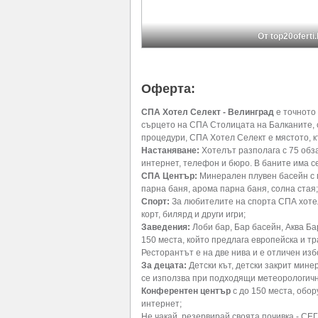
От top20oferti
Оферта:
СПА Хотел Селект - Велинград
е точното
сърцето на СПА Столицата на Балканите, 
процедури, СПА Хотел Селект е мястото, к
Настаняване:
Хотелът разполага с 75 обза
интернет, телефон и бюро. В баните има се
СПА Център:
Минерален плувен басейн с 
парна баня, арома парна баня, солна стая;
Спорт:
За любителите на спорта СПА хотел
корт, билярд и други игри;
Заведения:
Лоби бар, Бар басейн, Аква Ба
150 места, който предлага европейска и тр
Ресторантът е на две нива и е отличен и
За децата:
Детски кът, детски закрит мине
се използва при подходящи метеорологичн
Конферентен център
с до 150 места, обор
интернет;
Не чакай, резервирай своята почивка - СЕГ