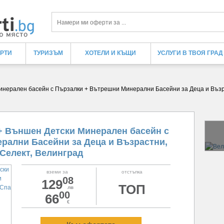
Търси
ЕРТИ
ТУРИЗЪМ
ХОТЕЛИ И КЪЩИ
УСЛУГИ В ТВОЯ ГРАД
и Минерален басейн с Пързалки + Вътрешни Минерални Басейни за Деца и Възр
t + Външен Детски Минерален басейн с
рални Басейни за Деца и Възрастни,
 Селект, Велинград
вземи за
отстъпка
08
129
ТОП
лв
00
66
€