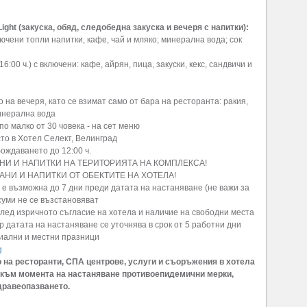
Light (закуска, обяд, следобедна закуска и вечеря с напитки):
включени топли напитки, кафе, чай и мляко; минерална вода; сок
6:00 ч.) с включени: кафе, айрян, пица, закуски, кекс, сандвичи и
мо на вечеря, като се взимат само от бара на ресторанта: ракия,
инерална вода
по малко от 30 човека - на сет меню
о в Хотел Селект, Велинград
бождаването до 12:00 ч.
НИ И НАПИТКИ НА ТЕРИТОРИЯТА НА КОМПЛЕКСА!
АНИ И НАПИТКИ ОТ ОБЕКТИТЕ НА ХОТЕЛА!
е възможна до 7 дни преди датата на настаняване (не важи за
суми не се възстановяват
лед изричното съгласие на хотела и наличие на свободни места
 датата на настаняване се уточнява в срок от 5 работни дни
иални и местни празници
g
о на ресторанти, СПА центрове, услуги и съоръжения в хотела
към момента на настаняване противоепидемични мерки,
дравеопазването.