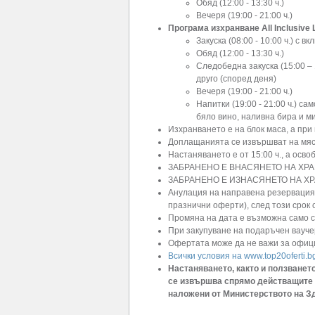
Обяд (12:00 - 13:30 ч.)
Вечеря (19:00 - 21:00 ч.)
Програма изхранване All Inclusive 
Закуска (08:00 - 10:00 ч.) с 
Обяд (12:00 - 13:30 ч.)
Следобедна закуска (15:00 – 1
друго (според деня)
Вечеря (19:00 - 21:00 ч.)
Напитки (19:00 - 21:00 ч.) са
бяло вино, наливна бира и м
Изхранването е на блок маса, а при 
Доплащанията се извършват на мяст
Настаняването е от 15:00 ч., а осво
ЗАБРАНЕНО Е ВНАСЯНЕТО НА ХРА
ЗАБРАНЕНО Е ИЗНАСЯНЕТО НА ХР
Анулация на направена резервация 
празнични оферти), след този срок 
Промяна на дата е възможна само с
При закупуване на подаръчен ваучер
Офертата може да не важи за офиц
Всички условия на www.top20oferti.b
Настаняването, както и ползванет
се извършва спрямо действащите 
наложени от Министерството на З