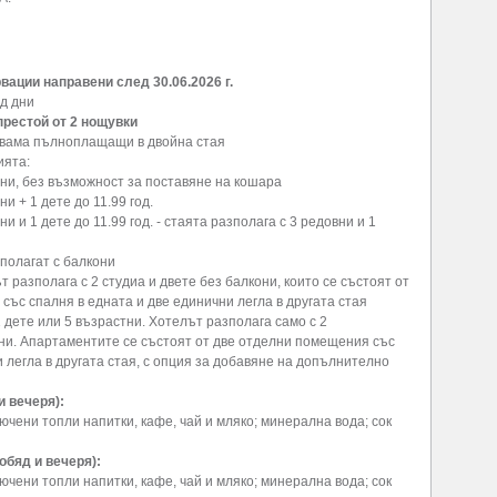
вации направени след 30.06.2026 г.
д дни
рестой от 2 нощувки
двама пълноплащащи в двойна стая
ията:
стни, без възможност за поставяне на кошара
ни + 1 дете до 11.99 год.
ни и 1 дете до 11.99 год. - стаята разполага с 3 редовни и 1
зполагат с балкони
т разполага с 2 студиа и двете без балкони, които се състоят от
 със спалня в едната и две единични легла в другата стая
 дете или 5 възрастни. Хотелът разполага само с 2
ни. Апартаментите се състоят от две отделни помещения със
и легла в другата стая, с опция за добавяне на допълнително
и вечеря):
включени топли напитки, кафе, чай и мляко; минерална вода; сок
обяд и вечеря):
включени топли напитки, кафе, чай и мляко; минерална вода; сок