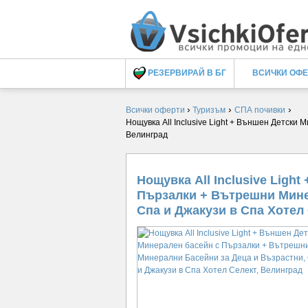
РЕЗЕРВИРАЙ В БГ
ВСИЧКИ ОФ
›
›
›
Всички оферти
Туризъм
СПА почивки
Нощувка All Inclusive Light + Външен Детск
Велинград
Нощувка All Inclusive Ligh
Пързалки + Вътрешни Мине
Спа и Джакузи в Спа Хотел