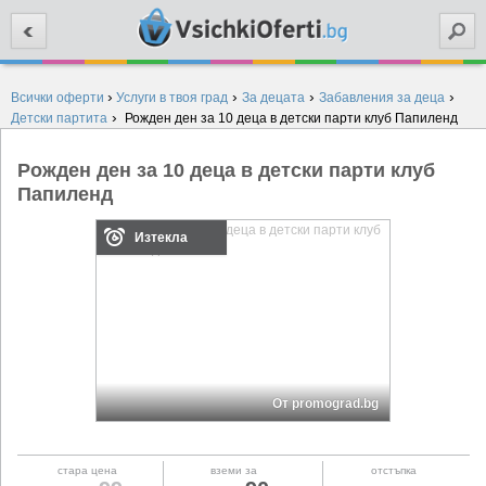
Търси
›
›
›
›
Всички оферти
Услуги в твоя град
За децата
Забавления за деца
›
Детски партита
Рожден ден за 10 деца в детски парти клуб Папиленд
Рожден ден за 10 деца в детски парти клуб
Папиленд
Изтекла
От promograd.bg
стара цена
вземи за
отстъпка