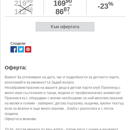
99
90
219
169
%
-23
лв
лв
48
87
112
86
€
€
Към офертата
Сподели:
Оферта:
Важно! За уточняване на дата, час и подробности за детското парти,
използвайте възможността Задай въпрос
Незабравим празник на вашите деца в детски парти клуб Папиленд с
много игри състезания и танци, водени от професионален аниматор!
Празник в кът, оборудван с всичко необходимо за най-веселия празник
на малки и големи - лабиринт, детска пързалка, къщичка, куклен театър,
коли за возене и още много играчки... Клубът разполага и с лятна
градина.
Офертата включва:
10 бр. детски менюта по ваш избор - парче пица с щунка и кашкавал,