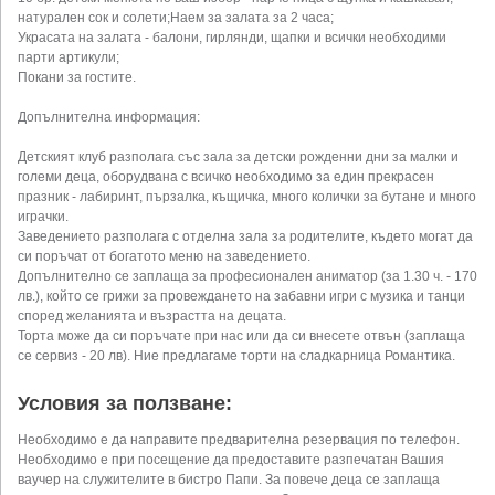
натурален сок и солети;Наем за залата за 2 часа;
Украсата на залата - балони, гирлянди, щапки и всички необходими
парти артикули;
Покани за гостите.
Допълнителна информация:
Детският клуб разполага със зала за детски рожденни дни за малки и
големи деца, оборудвана с всичко необходимо за един прекрасен
празник - лабиринт, пързалка, къщичка, много колички за бутане и много
играчки.
Заведението разполага с отделна зала за родителите, където могат да
си поръчат от богатото меню на заведението.
Допълнително се заплаща за професионален аниматор (за 1.30 ч. - 170
лв.), който се грижи за провеждането на забавни игри с музика и танци
според желанията и възрастта на децата.
Торта може да си поръчате при нас или да си внесете отвън (заплаща
се сервиз - 20 лв). Ние предлагаме торти на сладкарница Романтика.
Условия за ползване:
Необходимо е да направите предварителна резервация по телефон.
Необходимо е при посещение да предоставите разпечатан Вашия
ваучер на служителите в бистро Папи. За повече деца се заплаща