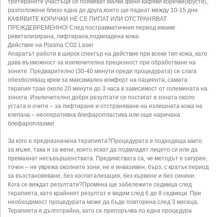
третираните участъци се появяват малки фини кафяви корички(крусти),
разположени близо една до друга,които ще паднат между 10-15 дни.
КАФЯВИТЕ КОРИЧКИ НЕ СЕ ПИПАТ ИЛИ ОТСТРАНЯВАТ
ПРЕЖДЕВРЕМЕННО! След постравматичния период имаме
ревитализирана, лифтирана,подмладена кожа.
Действие на Plasma CO2 Laser
Aпаратът работи в широк спектър на действие при всеки тип кожа, като
дава възможност за изключителна прецизност при обработване на
зоните. Предварително (30-40 минути преди процедурата) се слага
обезболяващ крем за максимален комфорт на пациента, самата
терапия трае около 20 минути до 3 часа в зависимост от големината на
зоната. Изключително добри резултати се постигат в зоната около
устата и очите – за лифтиране и отстраняване на излишната кожа на
клепача – неоперативна блефаропластика или още наричана
блефароплазма!
За кого е предназначена терапията?Процедурата е подходяща както
за мъже, така и за жени, които искат да подмладят лицето си или да
премахнат несъвършенствата. Предимствата са, че методът е сигурен,
точен – не уврежа околните зони, не е инвазивен, бърз, с кратък период
за възстановяване, без хоспитализация, без кървене и без синини.
Кога се виждат резултати?Промяна ще забележите седмица след
терапията, като крайният резултат е видим след 6 до 8 седмици. При
необходимост процедурата може да бъде повторена след 3 месеца.
Терапията е дълготрайна, като се препоръчва по една процедура