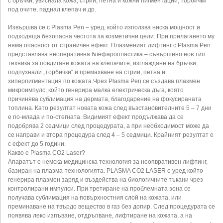
с бръчки, увиснала кожа, стрии, петна и кожни пигментации, торбички
под очите, паднал клепач и др.
Извършва се с Plasma Pen – уред, който използва ниска мощност и
подходяща безопасна честота за козметични цели. При прилагането му
няма опасност от страничен ефект. Плазменият лифтинг с Plasma Pen
представлява неоперативна блефаропластика – съвършено нов тип
техника за повдигане кожата на клепачите, изглаждане на бръчки,
подпухнали „торбички“ и премахване на стрии, петна и
хиперпигментация по кожата.Чрез Plasma Pen се създава плазмен
микроимпулс, който генерира малка електрическа дъга, която
причинява сублимация на дермата, благодарение на фокусираната
топлина. Като резултат новата кожа след възстановителните 5 – 7 дни
е по-млада и по-стегната. Видимият ефект продължава да се
подобрява 2 седмици след процедурата, а при необходимост може да
се направи и втора процедура след 4 – 5 седмици. Крайният резултат е
с ефект до 5 години.
Какво е Plasma CO2 Laser?
Апаратът е немска медицинска технология за неопвративен лифтинг,
базиран на плазма-технологията. PLASMA CO2 LASER е уред който
генерира плазмен заряд и въздейства на биологичните тъкани чрез
контролирани импулси. При третиране на проблемната зона се
получава сублимация на повърхностния слой на кожата, или
преминаване на твърдо вещество в газ без допир. След процедурата се
появява леко изпъване, отдръпване, лифтиране на кожата, а на