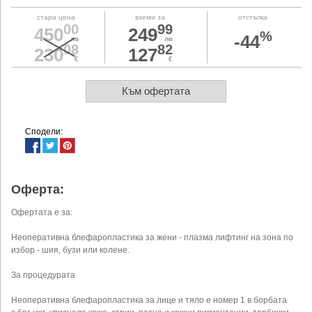
стара цена
вземи за
отстъпка
00
99
450
249
%
-44
лв
лв
08
82
230
127
€
€
Към офертата
Сподели:
Оферта:
Офертата е за:
Неоперативна блефаропластика за жени - плазма лифтинг на зона по
избор - шия, бузи или колене.
За процедурата
Неоперативна блефаропластика за лице и тяло е номер 1 в борбата