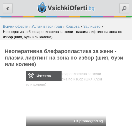
Търси
›
›
›
›
Всички оферти
Услуги в твоя град
Красота
За лицето
Неоперативна блефаропластика за жени - плазма лифтинг на зона по
избор (шия, бузи или колене)
Неоперативна блефаропластика за жени -
плазма лифтинг на зона по избор (шия, бузи
или колене)
Изтекла
От promograd.bg