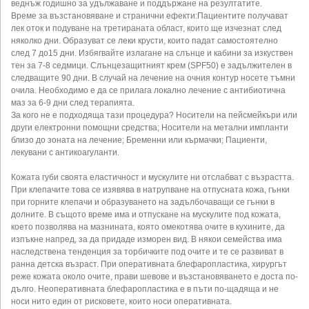
веднъж годишно за удължаване и поддържане на резултатите.
Време за възстановяване и странични ефекти:Пациентите получават
лек оток и подуване на третираната област, които ще изчезнат след
няколко дни. Образуват се леки крусти, които падат самостоятелно
след 7 до15 дни. Избягвайте излагане на слънце и кабини за изкуствен
тен за 7-8 седмици. Слънцезащитният крем (SPF50) е задължителен в
следващите 90 дни. В случай на лечение на очния контур носете тъмни
очила. Необходимо е да се прилага локално лечение с антибиотична
маз за 6-9 дни след терапията.
За кого не е подходяща тази процедура? Носители на пейсмейкъри или
други електронни помощни средства; Носители на метални импланти
близо до зоната на лечение; Бременни или кърмачки; Пациенти,
лекувани с антикоагуланти.
Кожата губи своята еластичност и мускулите ни отслабват с възрастта.
При клепачите това се изявява в натрупване на отпусната кожа, гънки
при горните клепачи и образуването на задълбочаващи се гънки в
долните. В същото време има и отпускане на мускулите под кожата,
което позволява на мазнината, която омекотява очите в кухините, да
изпъкне напред, за да придаде изморен вид. В някои семейства има
наследствена тенденция за торбичките под очите и те се развиват в
ранна детска възраст. При оперативната блефаропластика, хирургът
реже кожата около очите, прави шевове и възстановяването е доста по-
дълго. Неоперативната блефаропластика е в пъти по-щадяща и не
носи нито един от рисковете, които носи оперативната.