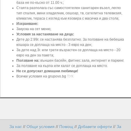
база не по-късно от 11.00 ч.;
Стаята разполага със самостоятелен санитарен възел, легло
тип спалня, мини хладилник, сешоар, тв, сателитна телевизия,
климатик, тераса с изглед към язовира с масичка и два стола;
Изхранване:
Закуска на сет меню;
Условия за настаняване на деца:
Дете до 2.99г. се настанява безплатно. За ползване на бебешка
кошара се доплаща на място - 3 евро на ден;
За дете над 3г. или трети възрастен се доплаща на място - 20
евро на ден за пакета;
Ползване на:
външен басейн, фитнес зала, интернет и паркинг.
За ползване на кърпа или халат се доплаща на място.
Не се допускат домашни любимци!
Всички условия на grupovo.bg
ТУК
За нас
//
Общи условия
//
Помощ
//
Добавете оферти
//
За