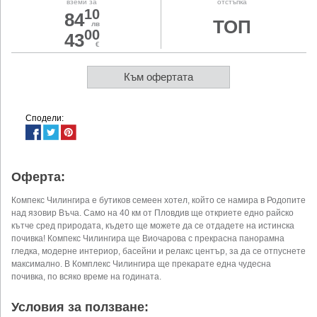
вземи за
отстъпка
10
84
ТОП
лв
00
43
€
Към офертата
Сподели:
Оферта:
Компекс Чилингира е бутиков семеен хотел, който се намира в Родопите
над язовир Въча. Само на 40 км от Пловдив ще откриете едно райско
кътче сред природата, където ще можете да се отдадете на истинска
почивка! Компекс Чилингира ще Виочарова с прекрасна панорамна
гледка, модерне интериор, басейни и релакс център, за да се отпуснете
максимално. В Комплекс Чилингира ще прекарате една чудесна
почивка, по всяко време на годината.
Условия за ползване: