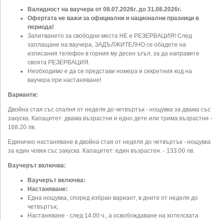
Валидност на ваучера от 08.07.2026г. до 31.08.2026г.
Офертата не важи за официални и национални празници в
периода!
Запитването за свободни места НЕ е РЕЗЕРВАЦИЯ! След
заплащане на ваучера, ЗАДЪЛЖИТЕЛНО се обадете на
изписания телефон в горния му десен ъгъл, за да направите
своята РЕЗЕРВАЦИЯ.
Необходимо е да се представи номера и секретния код на
ваучера при настаняване!
Варианти:
Двойна стая със спалня от неделя до четвъртък - нощувка за двама със
закуска. Капацитет: двама възрастни и едно дете или трима възрастни -
168.20 лв.
Единично настаняване в двойна стая от неделя до четвъртък - нощувка
за един човек със закуска. Капацитет: един възрастен. - 133.00 лв.
Ваучерът включва:
Ваучерът включва:
Настаняване:
Една нощувка, според избран вариант, в дните от неделя до
четвъртък;
Настаняване - след 14.00 ч., а освобождаване на хотелската