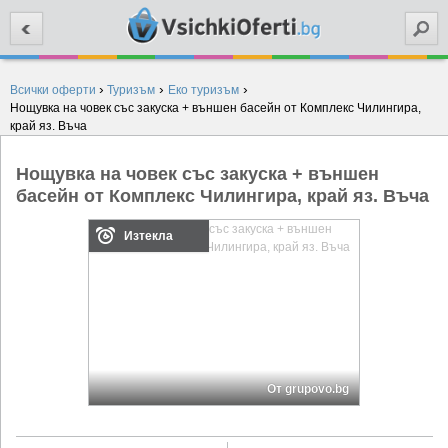
Търси
›
›
›
Всички оферти
Туризъм
Еко туризъм
Нощувка на човек със закуска + външен басейн от Комплекс Чилингира,
край яз. Въча
Нощувка на човек със закуска + външен
басейн от Комплекс Чилингира, край яз. Въча
Изтекла
От grupovo.bg