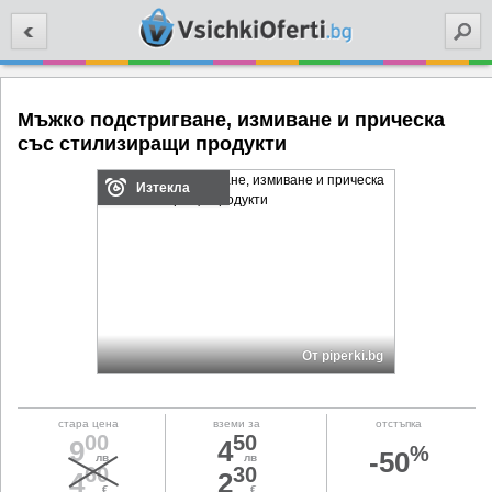
Търси
Мъжко подстригване, измиване и прическа
със стилизиращи продукти
Изтекла
От piperki.bg
стара цена
вземи за
отстъпка
00
50
9
4
%
-50
лв
лв
60
30
4
2
€
€