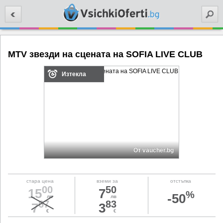
Търси
MTV звезди на сцената на SOFIA LIVE CLUB
Изтекла
От vaucher.bg
стара цена
вземи за
отстъпка
00
50
15
7
%
-50
лв
лв
67
83
7
3
€
€