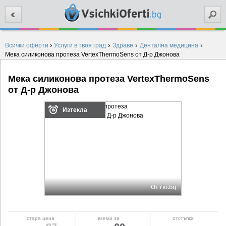
Търси
›
›
›
›
Всички оферти
Услуги в твоя град
Здраве
Дентална медицина
Мека силиконова протеза VertexThermoSens от Д-р Джонова
Мека силиконова протеза VertexThermoSens
от Д-р Джонова
Изтекла
От rio.bg
стара цена
вземи за
отстъпка