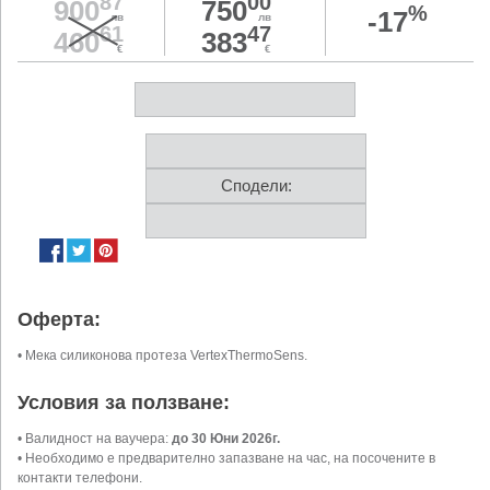
87
00
900
750
%
-17
лв
лв
61
47
460
383
€
€
Сподели:
Оферта:
• Мека силиконова протеза VertexThermoSens.
Условия за ползване:
• Валидност на ваучера:
до 30 Юни 2026г.
• Необходимо е предварително запазване на час, на посочените в
контакти телефони.