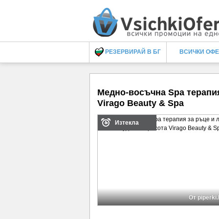
РЕЗЕРВИРАЙ В БГ
ВСИЧКИ ОФ
Медно-восъчна Spa терапия 
Virago Beauty & Spa
Изтекла
От piperki