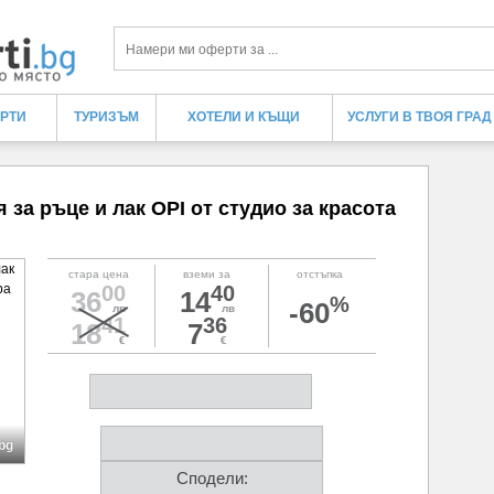
Търси
ЕРТИ
ТУРИЗЪМ
ХОТЕЛИ И КЪЩИ
УСЛУГИ В ТВОЯ ГРАД
за ръце и лак OPI от студио за красота
стара цена
вземи за
отстъпка
00
40
36
14
%
-60
лв
лв
41
36
18
7
€
€
.bg
Сподели: