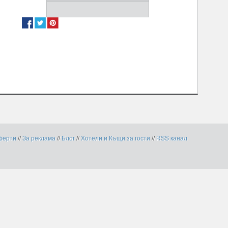
ферти
//
За реклама
//
Блог
//
Хотели и Къщи за гости
//
RSS канал