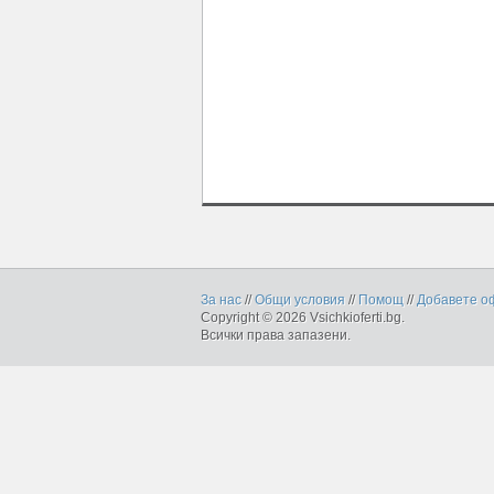
За нас
//
Общи условия
//
Помощ
//
Добавете о
Copyright © 2026 Vsichkioferti.bg.
Всички права запазени.