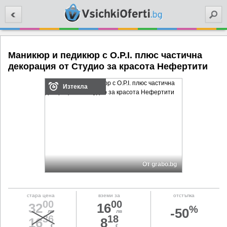
Търси
Маникюр и педикюр с O.P.I. плюс частична
декорация от Студио за красота Нефертити
Изтекла
От grabo.bg
стара цена
вземи за
отстъпка
00
00
32
16
%
-50
лв
лв
36
18
16
8
€
€