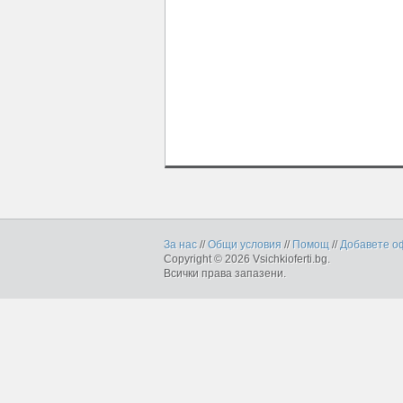
За нас
//
Общи условия
//
Помощ
//
Добавете о
Copyright © 2026 Vsichkioferti.bg.
Всички права запазени.