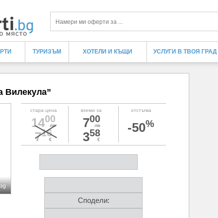
Търси
ЕРТИ
ТУРИЗЪМ
ХОТЕЛИ И КЪЩИ
УСЛУГИ В ТВОЯ ГРАД
а Вилекула”
стара цена
вземи за
отстъпка
00
00
14
7
%
-50
лв
лв
16
58
7
3
€
€
bg
Сподели: