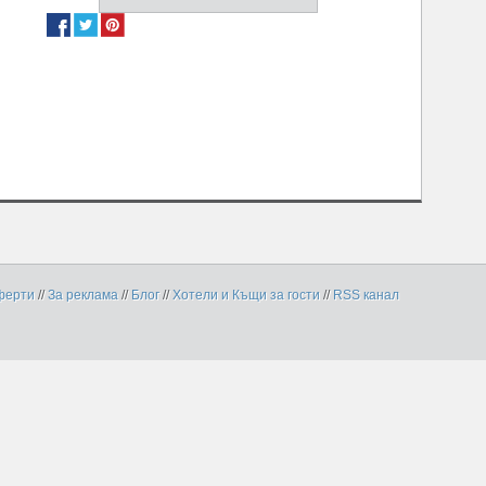
ферти
//
За реклама
//
Блог
//
Хотели и Къщи за гости
//
RSS канал