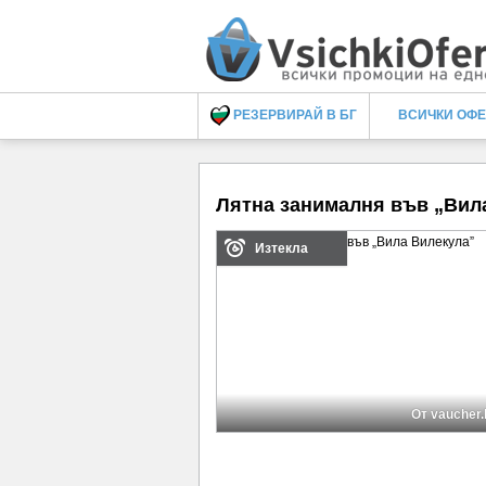
РЕЗЕРВИРАЙ В БГ
ВСИЧКИ ОФ
Лятна занималня във „Вил
Изтекла
От vaucher.