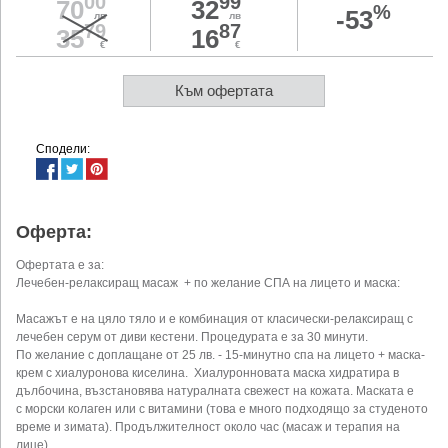
00
99
70
32
%
-53
лв
лв
79
87
35
16
€
€
Към офертата
Сподели:
Оферта:
Офертата е за:
Лечебен-релаксиращ масаж + по желание СПА на лицето и маска:
Масажът е на цяло тяло и е комбинация от класически-релаксиращ с
лечебен серум от диви кестени. Процедурата е за 30 минути.
По желание с доплащане от 25 лв. - 15-минутно спа на лицето + маска-
крем с хиалуронова киселина. Хиалуронновата маска хидратира в
дълбочина, възстановява натуралната свежест на кожата. Маската е
с морски колаген или с витамини (това е много подходящо за студеното
време и зимата). Продължителност около час (масаж и терапия на
лице).