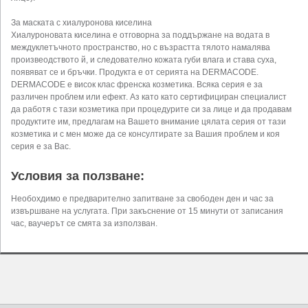
За маската с хиалуронова киселина
Хиалуроновата киселина е oтговорна за поддържане на водата в
междуклетъчното пространство, но с възрастта тялото намалява
произвеодството й, и следователно кожата губи влага и става суха,
появяват се и бръчки. Продукта е от серията на DERMACODE.
DERMACODE е висок клас френска козметика. Всяка серия е за
различен проблем или ефект. Аз като като сертифициран специалист
да работя с тази козметика при процедурите си за лице и да продавам
продуктите им, предлагам на Вашето внимание цялата серия от тази
козметика и с мен може да се консултирате за Вашия проблем и коя
серия е за Вас.
Условия за ползване:
Необохдимо е предварително запитване за свободен ден и час за
извършване на услугата. При закъснение от 15 минути от записания
час, ваучерът се смята за използван.