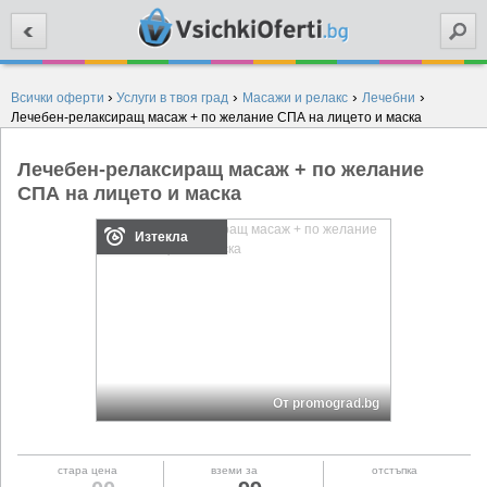
Търси
›
›
›
›
Всички оферти
Услуги в твоя град
Масажи и релакс
Лечебни
Лечебен-релаксиращ масаж + по желание СПА на лицето и маска
Лечебен-релаксиращ масаж + по желание
СПА на лицето и маска
Изтекла
От promograd.bg
стара цена
вземи за
отстъпка