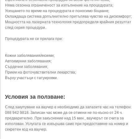
Няма сезонна ограниченост за изпълнение на процедурата;
Усещането по време на процедурата е поносимо боцкане;
Охлаждаща система допълнително притъпява чувство на дискомфорт;
Мощността на лазерната технология предопределя крайния резултат
след серия процедури.
Процедурата не се прилага при:
Кожни заболявания/екземи;
Автоимунни заболявания;
Сърдечни заболявания;
Прием на фоточувствителни лекарства;
Върху участъци с татуировки.
Условия за ползване:
След закупуване на ваучер е необходимо да запазите час на телефон:
088 942 9818. Записан час може да се отмени не по-късно от 24 ч.
предварително. При закъснение над 15 мин., ваучерът се счита за
използван. Услугата се извършва само при предоставяне на номер и
секретен код на ваучер.