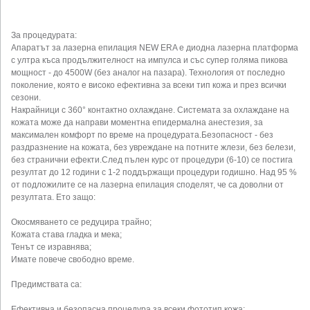
За процедурата:
Апаратът за лазерна епилация NEW ERA е диодна лазерна платформа
с ултра къса продължителност на импулса и със супер голяма пикова
мощност - до 4500W (без аналог на пазара). Технология от последно
поколение, която е високо ефективна за всеки тип кожа и през всички
сезони.
Накрайници с 360° контактно охлаждане. Системата за охлаждане на
кожата може да направи моментна епидермална анестезия, за
максимален комфорт по време на процедурата.Безопасност - без
раздразнение на кожата, без увреждане на потните жлези, без белези,
без странични ефекти.След пълен курс от процедури (6-10) се постига
резултат до 12 години с 1-2 поддържащи процедури годишно. Над 95 %
от подложилите се на лазерна епилация споделят, че са доволни от
резултата. Ето защо:
Окосмяването се редуцира трайно;
Кожата става гладка и мека;
Тенът се изравнява;
Имате повече свободно време.
Предимствата са:
Ефективна и безопасна процедура за всеки фототип кожа;