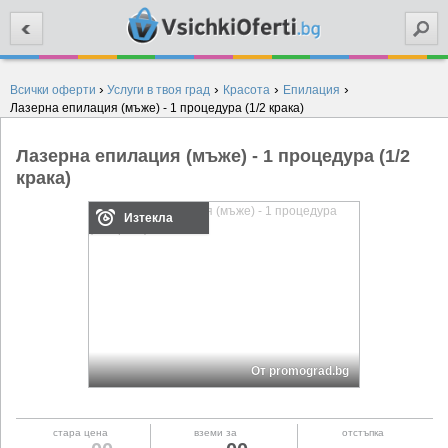
Търси
›
›
›
›
Всички оферти
Услуги в твоя град
Красота
Епилация
Лазерна епилация (мъже) - 1 процедура (1/2 крака)
Лазерна епилация (мъже) - 1 процедура (1/2
крака)
Изтекла
От promograd.bg
стара цена
вземи за
отстъпка