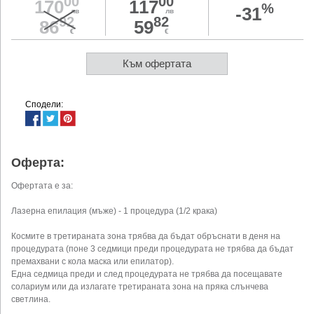
00
00
170
117
%
-31
лв
лв
92
82
86
59
€
€
Към офертата
Сподели:
Оферта:
Офертата е за:
Лазерна епилация (мъже) - 1 процедура (1/2 крака)
Космите в третираната зона трябва да бъдат обръснати в деня на
процедурата (поне 3 седмици преди процедурата не трябва да бъдат
премахвани с кола маска или епилатор).
Една седмица преди и след процедурата не трябва да посещавате
солариум или да излагате третираната зона на пряка слънчева
светлина.