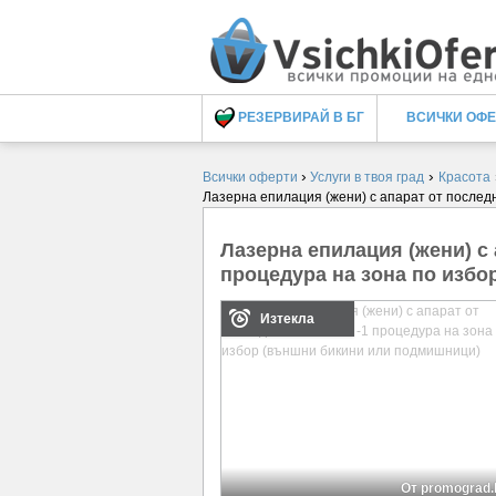
РЕЗЕРВИРАЙ В БГ
ВСИЧКИ ОФ
›
›
Всички оферти
Услуги в твоя град
Красота
Лазерна епилация (жени) с апарат от послед
Лазерна епилация (жени) с 
процедура на зона по изб
Изтекла
От promograd.