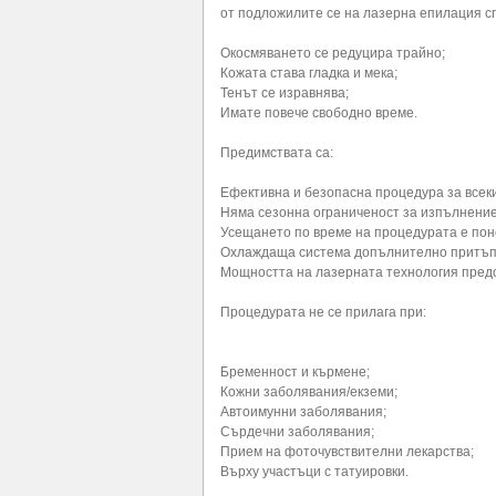
от подложилите се на лазерна епилация сп
Окосмяването се редуцира трайно;
Кожата става гладка и мека;
Тенът се изравнява;
Имате повече свободно време.
Предимствата са:
Ефективна и безопасна процедура за всек
Няма сезонна ограниченост за изпълнение
Усещането по време на процедурата е пон
Охлаждаща система допълнително притъпя
Мощността на лазерната технология пред
Процедурата не се прилага при:
Бременност и кърмене;
Кожни заболявания/екземи;
Автоимунни заболявания;
Сърдечни заболявания;
Прием на фоточувствителни лекарства;
Върху участъци с татуировки.