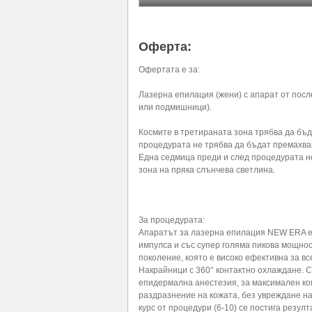
Оферта:
Офертата е за:
Лазерна епилация (жени) с апарат от посл
или подмишници).
Космите в третираната зона трябва да бъд
процедурата не трябва да бъдат премахван
Една седмица преди и след процедурата н
зона на пряка слънчева светлина.
За процедурата:
Апаратът за лазерна епилация NEW ERA е
импулса и със супер голяма пикова мощност
поколение, която е високо ефективна за все
Накрайници с 360° контактно охлаждане. 
епидермална анестезия, за максимален ко
раздразнение на кожата, без увреждане на
курс от процедури (6-10) се постига резу