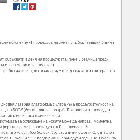
Сподели:
едно поколение -1 процедура на зона по избор (външни бикини
ат обръснати в деня на процедурата (поне 3 седмици преди
и с кола маска или епилатор).
е трябва да посещавате солариум или да излагате третираната
 диодна лазерна платформа с ултра къса продължителност на
 - до 4500W (без аналог на пазара). Технология от последно
ки тип кожа и през всички сезони.
Системата за охлаждане на кожата може да направи моментна
мфорт по време на процедурата.Безопасност - без
 потните жлези, без белези, без странични ефекти.След пълен
лтат до 12 години с 1-2 поддържащи процедури годишно. Над 95 %