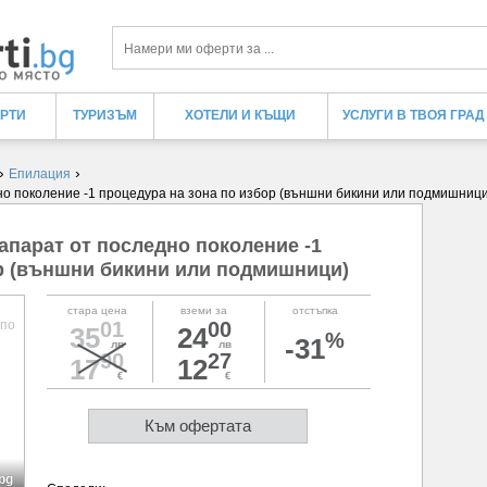
Търси
ЕРТИ
ТУРИЗЪМ
ХОТЕЛИ И КЪЩИ
УСЛУГИ В ТВОЯ ГРАД
›
›
Епилация
но поколение -1 процедура на зона по избор (външни бикини или подмишници
апарат от последно поколение -1
ор (външни бикини или подмишници)
стара цена
вземи за
отстъпка
01
00
35
24
%
-31
лв
лв
90
27
17
12
€
€
Към офертата
bg