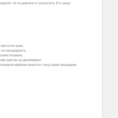
оделят, че са доволни от резултата. Ето защо:
и фототип кожа;
 на процедурата;
осимо боцкане;
ва чувство на дискомфорт;
определя крайния резултат след серия процедури.