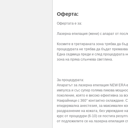
Оферта:
Офертата е за:
Лазерна епилация (жени) с апарат от после
Космите в третираната зона трябва да бъд
процедурата не трябва да бъдат премахван
Една седмица преди и след процедурата н
зона на пряка слънчева светлина.
За процедурата:
Апаратът за лазерна епилация NEW ERA е
импулса и със супер голяма пикова мощност
поколение, която е високо ефективна за все
Накрайници с 360° контактно охлаждане. 
епидермална анестезия, за максимален ко
раздразнение на кожата, без увреждане на
курс от процедури (6-10) се постига резу
от подложилите се на лазерна епилация сп