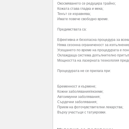
Окосмяването се редуцира трайно;
Кожата става гладка и мека;
Тенът се изравнява;
Имате повече свободно време.
Предимствата са:
Ефективна и безопасна процедура за всек
Няма сезонна ограниченост за изпълнение
Усещането по време на процедурата е пон
Охлаждаща система допълнително притъпя
Мощността на лазерната технология пред
Процедурата не се прилага при:
Бременност и кърмене;
Кожни заболявания/екземи;
Автоимунни заболявания;
Сърдечни заболявания;
Прием на фоточувствителни лекарства;
Върху участъци с татуировки.