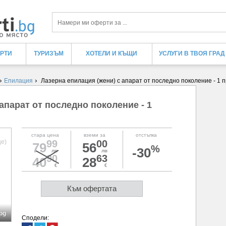
Търси
ЕРТИ
ТУРИЗЪМ
ХОТЕЛИ И КЪЩИ
УСЛУГИ В ТВОЯ ГРАД
›
›
Епилация
Лазерна епилация (жени) с апарат от последно поколение - 1 п
апарат от последно поколение - 1
стара цена
вземи за
отстъпка
99
00
79
56
%
-30
лв
лв
90
63
40
28
€
€
Към офертата
bg
Сподели: