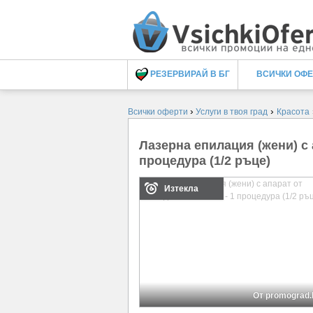
РЕЗЕРВИРАЙ В БГ
ВСИЧКИ ОФ
›
›
Всички оферти
Услуги в твоя град
Красота
Лазерна епилация (жени) с 
процедура (1/2 ръце)
Изтекла
От promograd.