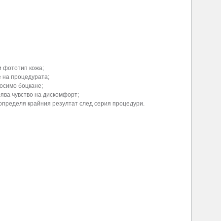
и фототип кожа;
 на процедурата;
осимо боцкане;
ва чувство на дискомфорт;
определя крайния резултат след серия процедури.