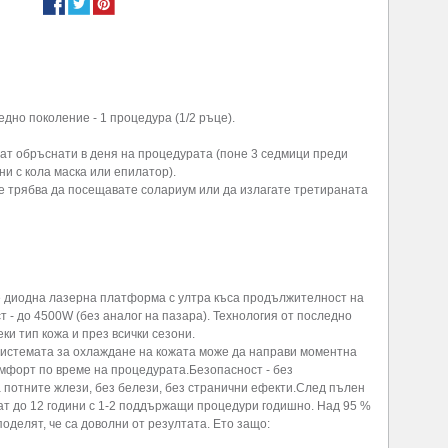
дно поколение - 1 процедура (1/2 ръце).
ат обръснати в деня на процедурата (поне 3 седмици преди
и с кола маска или епилатор).
е трябва да посещавате солариум или да излагате третираната
 диодна лазерна платформа с ултра къса продължителност на
 - до 4500W (без аналог на пазара). Технология от последно
ки тип кожа и през всички сезони.
Системата за охлаждане на кожата може да направи моментна
мфорт по време на процедурата.Безопасност - без
 потните жлези, без белези, без странични ефекти.След пълен
лтат до 12 години с 1-2 поддържащи процедури годишно. Над 95 %
оделят, че са доволни от резултата. Ето защо: