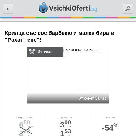
Търси
Крилца със сос барбекю и малка бира в
"Рахат тепе"!
Изтекла
От kolektiva.net
стара цена
вземи за
отстъпка
50
00
6
3
%
-54
лв
лв
32
53
3
1
€
€