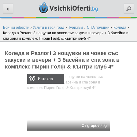
Търси
›
›
›
›
›
Всички оферти
Услуги в твоя град
Туризъм
СПА почивки
Коледа
Коледа в Разлог! 3 нощувки на човек със закуски и вечери + 3 басейна и
спа зона в комплекс Пирин Голф & Кънтри клуб 4*
Коледа в Разлог! 3 нощувки на човек със
закуски и вечери + 3 басейна и спа зона в
комплекс Пирин Голф & Кънтри клуб 4*
Изтекла
От grupovo.bg