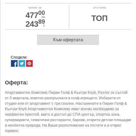
вземи за
отстъпка
00
477
ТОП
лв
89
243
€
Към офертата
Сподели:
Оферта:
Апартаментен Комплекс Пирин Голф & Кънтри Клуб, Разлог се състой
от 5 квартала, кокетно разпръснати в голф игрището. Изберете от
студио или от апартамент с три спални. Настанените в Пирин Голф &
Кънтри Клуб Апартаментен Комплекс имат всичко необходимо за
перфектен престой, както и достъп до СПА център, спортна зона,
супермаркети, тематични ресторанти, барове, открити детски площадки
и необятна природа. На Ваше разположение на гостите е и открит
паркинг.