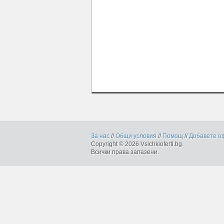
За нас
//
Общи условия
//
Помощ
//
Добавете о
Copyright © 2026 Vsichkioferti.bg.
Всички права запазени.