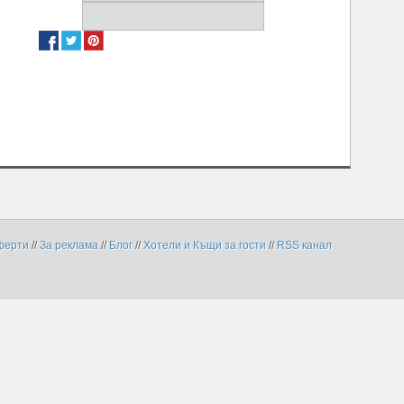
ферти
//
За реклама
//
Блог
//
Хотели и Къщи за гости
//
RSS канал