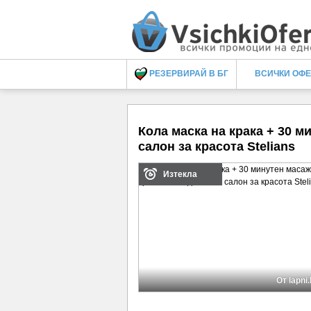
РЕЗЕРВИРАЙ В БГ
ВСИЧКИ ОФ
Кола маска на крака + 30 м
салон за красота Stelians
Изтекла
От lapni