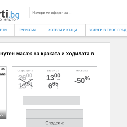
Търси
ЕРТИ
ТУРИЗЪМ
ХОТЕЛИ И КЪЩИ
УСЛУГИ В ТВОЯ ГРАД
инутен масаж на краката и ходилата в
стара цена
вземи за
отстъпка
00
00
26
13
%
-50
лв
лв
29
65
13
6
€
€
.bg
Сподели: