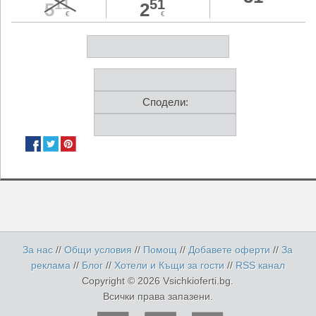
11
51
5
2
€
€
Сподели:
За нас
//
Общи условия
//
Помощ
//
Добавете оферти
//
За
реклама
//
Блог
//
Хотели и Къщи за гости
//
RSS канал
Copyright © 2026 Vsichkioferti.bg.
Всички права запазени.