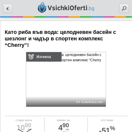
Търси
Като риба във вода: целодневен басейн с
шезлонг и чадър в спортен комплекс
“Cherry"!
Изтекла
От kolektiva.net
стара цена
вземи за
отстъпка
00
90
10
4
%
-51
лв
лв