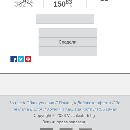
34
83
332
150
€
€
Сподели:
За нас
//
Общи условия
//
Помощ
//
Добавете оферти
//
За
реклама
//
Блог
//
Хотели и Къщи за гости
//
RSS канал
Copyright © 2026 Vsichkioferti.bg.
Всички права запазени.