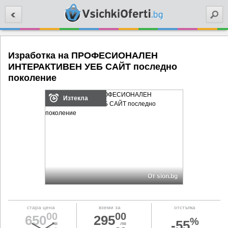
Търси
Изработка на ПРОФЕСИОНАЛЕН
ИНТЕРАКТИВЕН УЕБ САЙТ последно
поколение
Изтекла
От slon.bg
стара цена
вземи за
отстъпка
00
00
650
295
%
-55
лв
лв