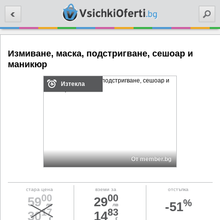
Търси
Измиване, маска, подстригване, сешоар и
маникюр
Изтекла
От member.bg
стара цена
вземи за
отстъпка
00
00
59
29
%
-51
лв
лв
17
83
30
14
€
€