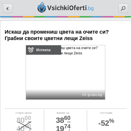
Търси
Искаш да промениш цвета на очите си?
Грабни своите цветни лещи Zeiss
Изтекла
От grabo.bg
стара цена
вземи за
отстъпка
00
60
80
38
%
-52
лв
лв
90
74
40
19
€
€