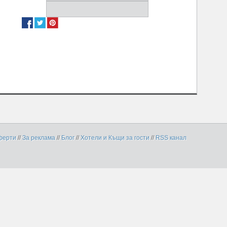
ферти
//
За реклама
//
Блог
//
Хотели и Къщи за гости
//
RSS канал