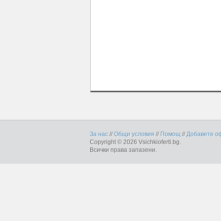
За нас
//
Общи условия
//
Помощ
//
Добавете о
Copyright © 2026 Vsichkioferti.bg.
Всички права запазени.