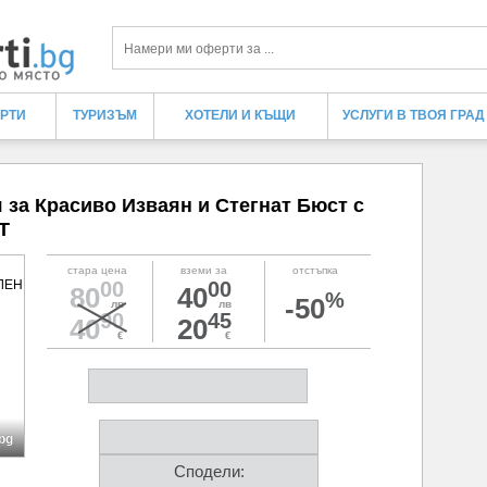
Търси
ЕРТИ
ТУРИЗЪМ
ХОТЕЛИ И КЪЩИ
УСЛУГИ В ТВОЯ ГРАД
а Красиво Изваян и Стегнат Бюст с
Т
стара цена
вземи за
отстъпка
00
00
80
40
%
-50
лв
лв
90
45
40
20
€
€
.bg
Сподели: