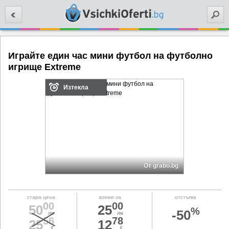
Търси
Играйте един час мини футбол на футболно
игрище Extreme
Изтекла
От grabo.bg
стара цена
вземи за
отстъпка
00
00
50
25
%
-50
лв
лв
56
78
25
12
€
€