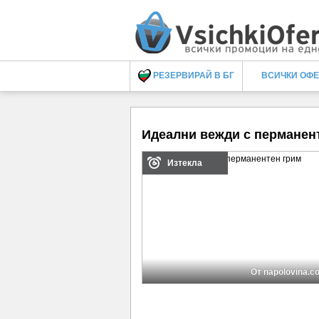
РЕЗЕРВИРАЙ В БГ
ВСИЧКИ ОФ
Идеални вежди с перманен
Изтекла
От napolovina.c