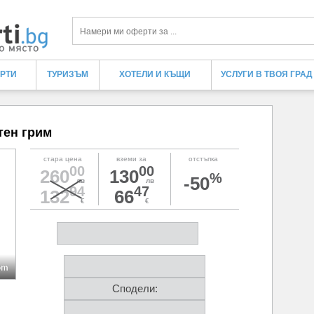
Търси
ЕРТИ
ТУРИЗЪМ
ХОТЕЛИ И КЪЩИ
УСЛУГИ В ТВОЯ ГРАД
тен грим
стара цена
вземи за
отстъпка
00
00
260
130
%
-50
лв
лв
94
47
132
66
€
€
om
Сподели: