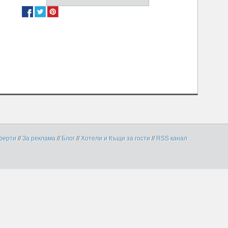
ферти
//
За реклама
//
Блог
//
Хотели и Къщи за гости
//
RSS канал