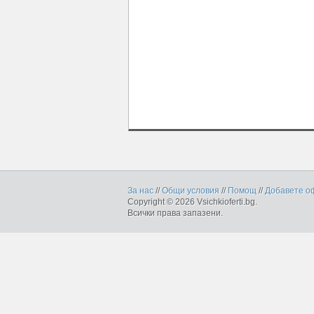
За нас
//
Общи условия
//
Помощ
//
Добавете о
Copyright © 2026 Vsichkioferti.bg.
Всички права запазени.