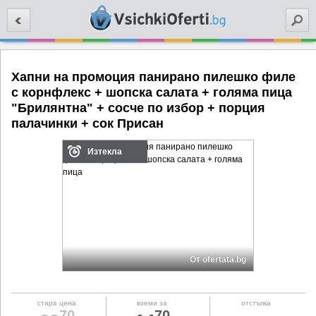
Търси
Хапни на промоция панирано пилешко филе
с корнфлекс + шопска салата + голяма пица
"Брилянтна" + сосче по избор + порция
палачинки + сок Присан
Изтекла
От ofertata.bg
стара цена
вземи за
отстъпка
70
70