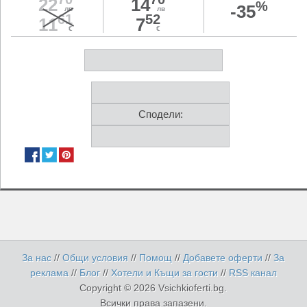
22
14
%
-35
лв
лв
61
52
11
7
€
€
Сподели:
За нас
//
Общи условия
//
Помощ
//
Добавете оферти
//
За
реклама
//
Блог
//
Хотели и Къщи за гости
//
RSS канал
Copyright © 2026 Vsichkioferti.bg.
Всички права запазени.