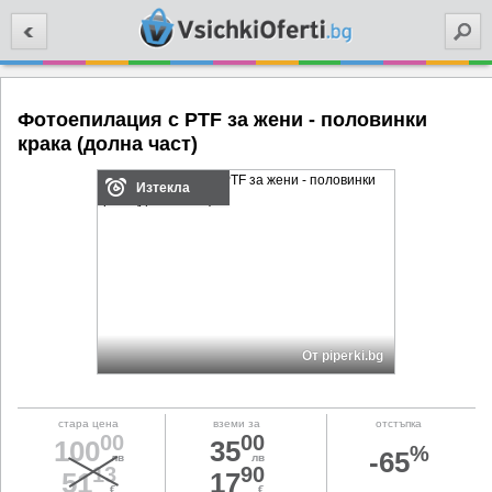
Търси
Фотоепилация с PTF за жени - половинки
крака (долна част)
Изтекла
От piperki.bg
стара цена
вземи за
отстъпка
00
00
100
35
%
-65
лв
лв
13
90
51
17
€
€